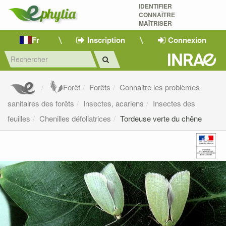
IDENTIFIER
CONNAÎTRE
MAÎTRISER 
Fr
Inscription
Connexion
Forêt
Forêts
Connaitre les problèmes
sanitaires des forêts
Insectes, acariens
Insectes des
feuilles
Chenilles défoliatrices
Tordeuse verte du chêne