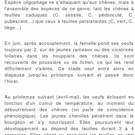
Espèce oligophage ne s'attaquant qu'aux chênes, mais à
l'ensemble des espèces de ce genre, tant les chênes à
feuilles caduques (C. sessile, C. pédonculé, C.
pubescent...) que ceux à feuilles persistantes (C. vert, C.
liège...).
En juin, après accouplement, la femelle pond ses oeufs
toujours par 2, sur de jeunes rameaux ou des cicatrices
foliaires dans les houppiers des chênes. Ils sont
recouverts de poussière ou de lichen, ce qui les rend
difficilement visibles. Ce stade oeuf entre alors en
diapause jusqu'au printemps suivant et passe donc
l'hiver.
Au printemps suivant (avril-mai), les oeufs éclosent en
fonction d'un cumul de température, au moment du
débourrement des chênes (on parle de coincidence
phénologique). Les jeunes chenilles pénètrent dans le
bourgeon et s'y nourrissent. Elles poursuivent leur
développement au dépend des feuilles durant 3 à 4
semaines. Elles plient ou enroulent les feuilles en abri