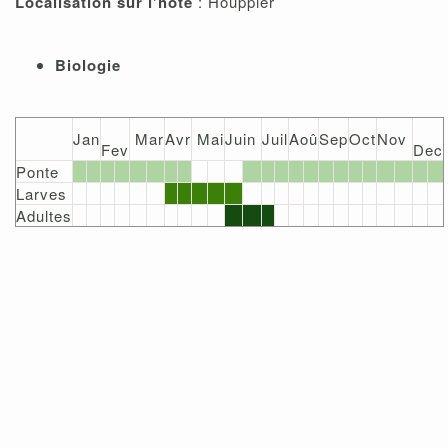
Localisation sur l'hôte
: Houppier
Biologie
Jan
Mar
Avr
Mai
Juin
Juil
Aoû
Sep
Oct
Nov
Fev
Dec
Ponte
Larves
Adultes