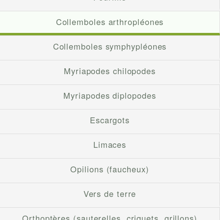
Collemboles arthropléones
Collemboles symphypléones
Myriapodes chilopodes
Myriapodes diplopodes
Escargots
Limaces
Opilions (faucheux)
Vers de terre
Orthoptères (sauterelles, criquets, grillons)