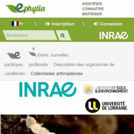
IDENTIFIER
CONNAÎTRE
MAÎTRISER 
Fr
Inscription
Connexion
Gérer, surveiller,
participez
jardibiodiv
Description des organismes de
Jardibiodiv
Collemboles arthropléones