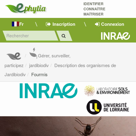
IDENTIFIER
CONNAÎTRE
MAÎTRISER 
Fr
Inscription
Connexion
Gérer, surveiller,
participez
jardibiodiv
Description des organismes de
Jardibiodiv
Fourmis