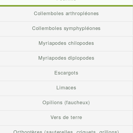
Collemboles arthropléones
Collemboles symphypléones
Myriapodes chilopodes
Myriapodes diplopodes
Escargots
Limaces
Opilions (faucheux)
Vers de terre
Orthoptères (sauterelles, criquets, grillons)