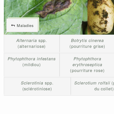
Maladies
Alternaria
spp.
Botrytis cinerea
(alternariose)
(pourriture grise)
Phytophthora infestans
Phytophthora
(mildiou)
erythroseptica
(pourriture rose)
Sclerotinia
spp.
Sclerotium rolfsii
(
(sclérotiniose)
du collet)