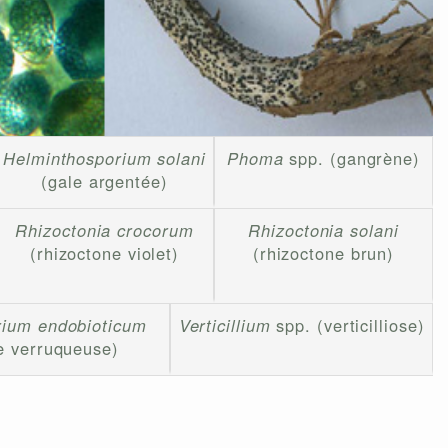
Helminthosporium solani
Phoma
spp. (gangrène)
(gale argentée)
Rhizoctonia crocorum
Rhizoctonia solani
(rhizoctone violet)
(rhizoctone brun)
rium endobioticum
Verticillium
spp. (verticilliose)
le verruqueuse)