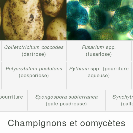
Colletotrichum coccodes
Fusarium
spp.
(dartrose)
(fusariose)
Polyscytalum pustulans
Pythium
spp. (pourriture
(oosporiose)
aqueuse)
pourriture
Spongospora subterranea
Synchyt
(gale poudreuse)
(gal
Champignons et oomycètes