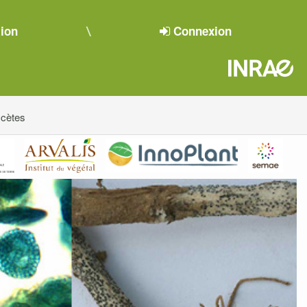
tion
Connexion
cètes