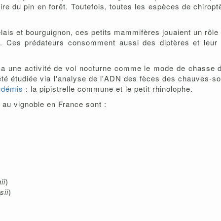
ire du pin en forêt. Toutefois, toutes les espèces de chirop
ais et bourguignon, ces petits mammifères jouaient un rôle 
). Ces prédateurs consomment aussi des diptères et leur 
e a une activité de vol nocturne comme le mode de chasse 
té étudiée via l'analyse de l'ADN des fèces des chauves-so
udémis
: la pipistrelle commune et le petit rhinolophe.
au vignoble en France sont :
ii
)
sii
)