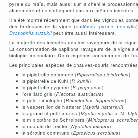
pyrale du maïs, mais aussi sur la chenille processionna
alimentaire et ne s’attaquent pas aux mêmes insectes.
Il a été montré récemment que dans les vignobles bordel
des tordeuses de la vigne (
eudémis
,
pyrale
,
cochylis
Drosophila suzukii
peut être aussi intéressant.
La majorité des insectes adultes ravageurs de la vign
La consommation de papillons ravageurs de la vigne a é
biologie moléculaire. Deux espèces consomment de l’
e
Les principales espèces de chauves-souris rencontrées 
la pipistrelle commune (
Pipistrellus pipistrellus
)
la pipistrelle de Kuhl (
P. kuhlii
)
la pipistrelle pygmée (
P. pygmaeus
)
l'oreillard gris (
Plecotus austriacus
)
le petit rhinolophe (
Rhinolophus hipposideros
)
le vespertilion de Natterer (
Myotis nattererii
)
les grand et petit murins (
Myotis myotis
et
M. blyth
le minioptère de Schreibers (
Miniopterus schreiber
le noctule de Leisler (
Nyctalus leislerii
)
la sérotine commune (
Eptesicus serotinus
)