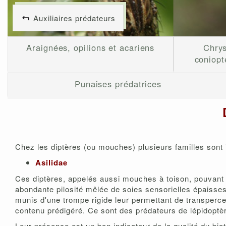
Auxiliaires prédateurs
Araignées, opilions et acariens
Chry
coniopt
Punaises prédatrices
Chez les diptères (ou mouches) plusieurs familles sont i
Asilidae
Ces diptères, appelés aussi mouches à toison, pouvant ê
abondante pilosité mêlée de soies sensorielles épaisses 
munis d'une trompe rigide leur permettant de transpercer
contenu prédigéré. Ce sont des prédateurs de lépidoptèr
Leur présence est un bon indicateur de la qualité du biot