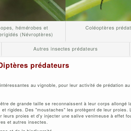
sopes, hémérobes et
Coléoptères préda
erigidés (Névroptères)
Autres insectes prédateurs
Diptères prédateurs
ntéressantes au vignoble, pour leur activité de prédation au 
tre de grande taille se reconnaissent à leur corps allongé 
et rigides. Des "moustaches" les protègent de leur proies. L
 leurs proies et d'y injecter une salive venimeuse à effet fo
es et autres insectes.
ope et de la biodiversité.