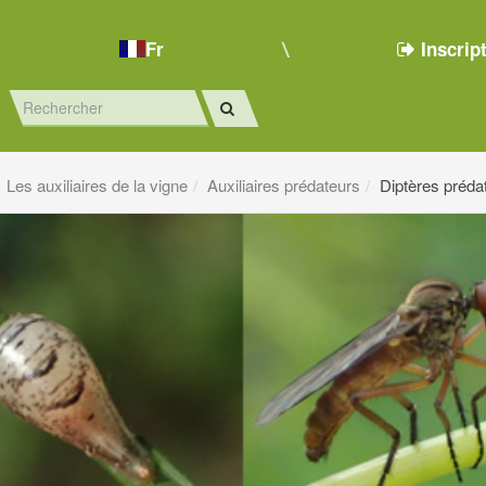
Fr
Inscrip
Les auxiliaires de la vigne
Auxiliaires prédateurs
Diptères préda