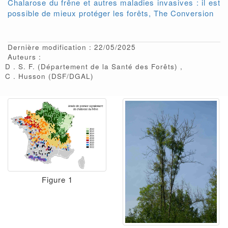
Chalarose du frêne et autres maladies invasives : il est
possible de mieux protéger les forêts, The Conversion
Dernière modification : 22/05/2025
Auteurs :
D
S. F.
(Département de la Santé des Forêts)
C
Husson
(DSF/DGAL)
Figure 1