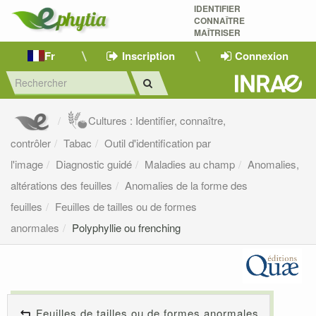
IDENTIFIER
CONNAÎTRE
MAÎTRISER 
Fr
Inscription
Connexion
Cultures : Identifier, connaître,
contrôler
Tabac
Outil d'identification par
l'image
Diagnostic guidé
Maladies au champ
Anomalies,
altérations des feuilles
Anomalies de la forme des
feuilles
Feuilles de tailles ou de formes
anormales
Polyphyllie ou frenching
Feuilles de tailles ou de formes anormales