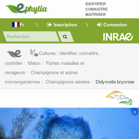
IDENTIFIER
CONNAÎTRE
MAÎTRISER 
Fr
Inscription
Connexion
Cultures : Identifier, connaître,
contrôler
Melon
Fiches maladies et
ravageurs
Champignons et autres
microorganismes
Champignons aériens
Didymella bryoniae