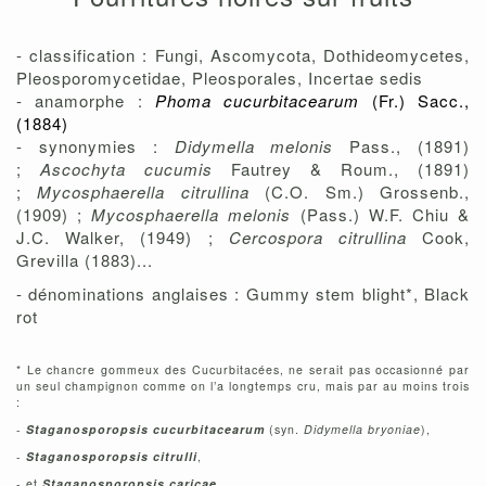
- classification : Fungi, Ascomycota, Dothideomycetes,
Pleosporomycetidae, Pleosporales, Incertae sedis
- anamorphe :
Phoma cucurbitacearum
(Fr.) Sacc.,
(1884)
- synonymies :
Didymella melonis
Pass., (1891)
;
Ascochyta cucumis
Fautrey & Roum., (1891)
;
Mycosphaerella citrullina
(C.O. Sm.) Grossenb.,
(1909) ;
Mycosphaerella melonis
(Pass.) W.F. Chiu &
J.C. Walker, (1949) ;
Cercospora citrullina
Cook,
Grevilla (1883)...
- dénominations anglaises : Gummy stem blight*, Black
rot
* Le chancre gommeux des Cucurbitacées, ne serait pas occasionné par
un seul champignon comme on l’a longtemps cru, mais par au moins trois
:
-
Staganosporopsis cucurbitacearum
(syn.
Didymella bryoniae
),
-
Staganosporopsis citrulli
,
- et
Staganosporopsis caricae
.