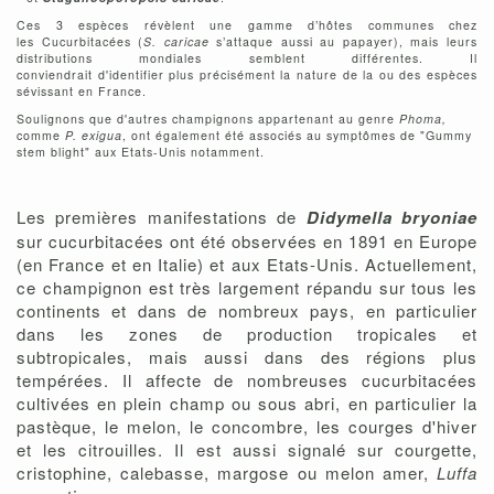
Ces 3 espèces révèlent une gamme d’hôtes communes chez
les Cucurbitacées (
S. caricae
s’attaque aussi au papayer), mais leurs
distributions mondiales semblent différentes. Il
conviendrait d'identifier plus précisément la nature de la ou des espèces
sévissant en France.
Soulignons que d'autres champignons appartenant au genre
Phoma,
comme
P. exigua
, ont également été associés au symptômes de "Gummy
stem blight" aux Etats-Unis notamment.
Les premières manifestations de
Didymella bryoniae
sur cucurbitacées ont été observées en 1891 en Europe
(en France et en Italie) et aux Etats-Unis. Actuellement,
ce champignon est très largement répandu sur tous les
continents et dans de nombreux pays, en particulier
dans les zones de production tropicales et
subtropicales, mais aussi dans des régions plus
tempérées. Il affecte de nombreuses cucurbitacées
cultivées en plein champ ou sous abri, en particulier la
pastèque, le melon, le concombre, les courges d'hiver
et les citrouilles. Il est aussi signalé sur courgette,
cristophine, calebasse, margose ou melon amer,
Luffa