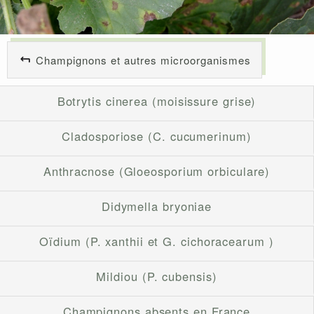
Champignons et autres microorganismes
Botrytis cinerea (moisissure grise)
Cladosporiose (C. cucumerinum)
Anthracnose (Gloeosporium orbiculare)
Didymella bryoniae
Oïdium (P. xanthii et G. cichoracearum )
Mildiou (P. cubensis)
Champignons absents en France