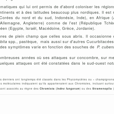
atiques qui lui ont permis de d'abord coloniser les régions
ntinents et à des latitudes beaucoup plus nordiques. Il es
 Corées du nord et du sud, Indonésie, Inde), en Afrique (
Allemagne, Angleterre) comme de l'est (République Tchèq
néen (Egypte, Israël, Macédoine, Grèce, Jordanie).
tures de plein champ que celles sous abris. Il occasionn
bita
spp
.
, pastèque, mais aussi sur d'autres Cucurbitacées
t des symptômes varie en fonction des souches de
P. cuben
mbreuses années où ses attaques sur concombre, sur melon
uelques attaques ont été constatées dans le sud-ouest not
 derniers ont longtemps été classés dans les Phycomycètes ou « champignons in
es moléculaires indiquaient qu'ils appartenaient aux Chromistes, incluant surto
 sont associés au règne des
Chromista
(
Index fungorum
) ou des
Stramenopila
(