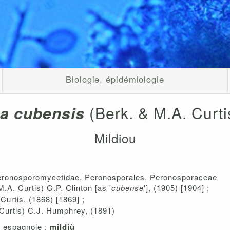
Biologie, épidémiologie
a cubensis
(Berk. & M.A. Curt
Mildiou
Peronosporomycetidae, Peronosporales, Peronosporaceae
.A. Curtis) G.P. Clinton [as '
cubense
'], (1905) [1904] ;
urtis, (1868) [1869] ;
Curtis) C.J. Humphrey, (1891)
n espagnole :
mildiù