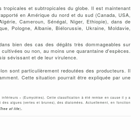
 tropicales et subtropicales du globe. Il est maintenant
t rapporté en Amérique du nord et du sud (Canada, USA,
Algérie, Cameroun, Sénégal, Niger, Ethiopie), dans de
ue, Pologne, Albanie, Biélorussie, Ukraine, Moldavie,
e dans bien des cas des dégâts très dommageables sur
 cultivées ou non, au moins une quarantaine d'espèces.
sis
sévissant et de leur virulence.
 sont particulièrement redoutées des producteurs. Il
amment. Cette situation pourrait être expliquée par une
férieurs » (Eumycètes). Cette classification à été remise en cause il y a
ut des algues (vertes et brunes), des diatomées. Actuellement, en fonction
.
Tree of life
)