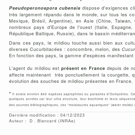
Pseudoperonospora cubensis
dispose d'exigences clim
très largement répandu dans le monde, sur tous les co
Mexique, Brésil, Argentine), en Asie (Chine, Taiwan,
nombreux pays d'Europe de l'ouest (Italie, Espagne, 
République Baltique, Russie), dans le bassin méditerra
Dans ces pays, le mildiou touche aussi bien aux cul
diverses Cucurbitacées : concombre, melon, des
Cucur
En fonction des pays, la gamme d'espèces manifestan
L'agent du mildiou est
présent en France
depuis de no
affecte maintenant très ponctuellement la courgette, q
évolution des souches de mildiou présentes en France.
*
Il existe environ 800 espèces saprophites ou parasites d'Oomycètes. Ces
quelques années car leur ultra structure, leur biochimie et leurs séquenc
des sources bibliographiques, ces "moisissures aquatiques" (water molds)
Dernière modification : 04/12/2023
Auteur :
D
Blancard
(INRAe)