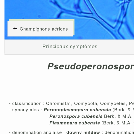
Champignons aériens
Principaux symptômes
Pseudoperonospor
- classification : Chromista*, Oomycota, Oomycetes, 
- synonymies :
Peronoplasmopara cubensis
(Berk. & M
Peronospora cubensis
Berk. & M.A. C
Plasmopara cubensis
(Berk. & M.A. 
- dénomination anglaise :
downy mildew
; dénominatio