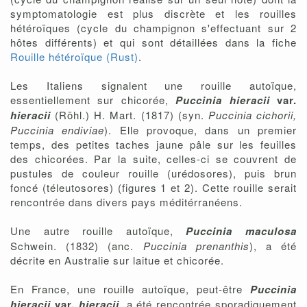
symptomatologie est plus discrète et les rouilles
hétéroïques (cycle du champignon s'effectuant sur 2
hôtes différents) et qui sont détaillées dans la fiche
Rouille hétéroïque (Rust)
.
Les Italiens signalent une rouille autoïque,
essentiellement sur chicorée,
Puccinia hieracii
var.
hieracii
(Röhl.) H. Mart. (1817) (syn.
Puccinia cichorii,
Puccinia endiviae
). Elle provoque, dans un premier
temps, des petites taches jaune pâle sur les feuilles
des chicorées. Par la suite, celles-ci se couvrent de
pustules de couleur rouille (urédosores), puis brun
foncé (téleutosores) (figures 1 et 2). Cette rouille serait
rencontrée dans divers pays méditérranéens.
Une autre rouille autoïque,
Puccinia maculosa
Schwein. (1832) (anc.
Puccinia prenanthis
), a été
décrite en Australie sur laitue et chicorée.
En France, une rouille autoïque, peut-être
Puccinia
hieracii
var.
hieracii
, a été rencontrée sporadiquement