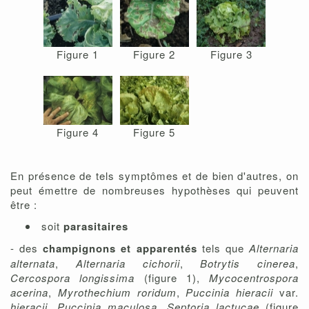
Figure 1
Figure 2
Figure 3
Figure 4
Figure 5
En présence de tels symptômes et de bien d'autres, on
peut émettre de nombreuses hypothèses qui peuvent
être :
soit
parasitaires
- des
champignons et apparentés
tels que
Alternaria
alternata
,
Alternaria cichorii
,
Botrytis cinerea
,
Cercospora longissima
(figure 1),
Mycocentrospora
acerina
,
Myrothechium roridum
,
Puccinia hieracii
var.
hieracii
,
Puccinia maculosa
,
Septoria lactucae
(figure