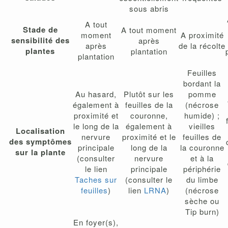
sous abris
A tout
Stade de
A tout moment
moment
A proximité
sensibilité des
après
après
de la récolte
plantes
plantation
plantation
Feuilles
bordant la
Au hasard,
Plutôt sur les
pomme
également à
feuilles de la
(nécrose
proximité et
couronne,
humide) ;
le long de la
également à
vieilles
Localisation
nervure
proximité et le
feuilles de
des symptômes
principale
long de la
la couronne
sur la plante
(consulter
nervure
et à la
le lien
principale
périphérie
Taches sur
(consulter le
du limbe
feuilles
)
lien
LRNA
)
(nécrose
sèche ou
Tip burn)
En foyer(s),