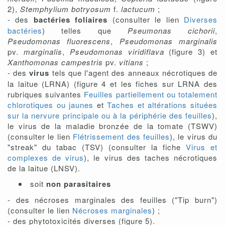
2),
Stemphylium botryosum
f.
lactucum
;
- des
bactéries foliaires
(consulter le lien
Diverses
bactéries
) telles que
Pseumonas cichorii
,
Pseudomonas fluorescens
,
Pseudomonas marginalis
pv.
marginalis
,
Pseudomonas viridiflava
(figure 3) et
Xanthomonas campestris
pv.
vitians
;
- des
virus
tels que l'agent des anneaux nécrotiques de
la laitue (LRNA) (figure 4 et les fiches sur LRNA des
rubriques suivantes
Feuilles partiellement ou totalement
chlorotiques ou jaunes
et
Taches et altérations situées
sur la nervure principale ou à la périphérie des feuilles
),
le virus de la maladie bronzée de la tomate (TSWV)
(consulter le lien
Flétrissement des feuilles
), le virus du
"streak" du tabac (TSV) (consulter la fiche
Virus et
complexes de virus
), le virus des taches nécrotiques
de la laitue (LNSV).
soit
non parasitaires
- des nécroses marginales des feuilles ("Tip burn")
(consulter le lien
Nécroses marginales
) ;
- des phytotoxicités diverses (figure 5).