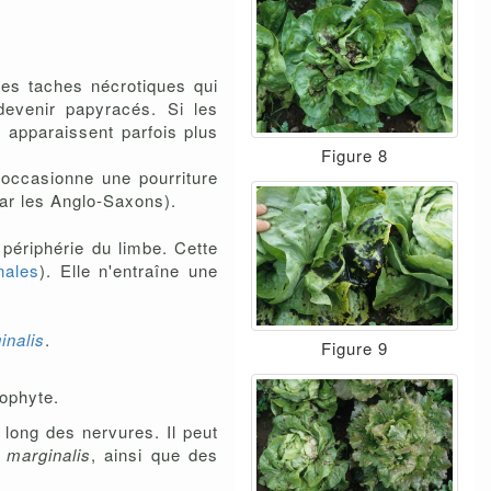
ues taches nécrotiques qui
devenir papyracés. Si les
s apparaissent parfois plus
Figure 8
e occasionne une pourriture
par les Anglo-Saxons).
 périphérie du limbe. Cette
nales
). Elle n'entraîne une
inalis
.
Figure 9
rophyte.
e long des nervures. Il peut
.
marginalis
, ainsi que des