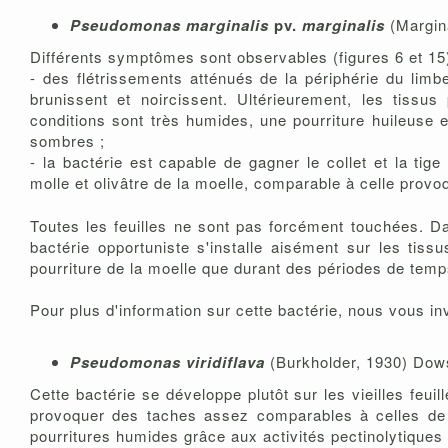
Pseudomonas marginalis
pv.
marginalis
(Margina
Différents symptômes sont observables (figures 6 et 15)
- des flétrissements atténués de la périphérie du lim
brunissent et noircissent. Ultérieurement, les tissu
conditions sont très humides, une pourriture huileuse e
sombres ;
- la bactérie est capable de gagner le collet et la tig
molle et olivâtre de la moelle, comparable à celle prov
Toutes les feuilles ne sont pas forcément touchées. Da
bactérie opportuniste s'installe aisément sur les tissu
pourriture de la moelle que durant des périodes de temps
Pour plus d'information sur cette bactérie, nous vous in
Pseudomonas viridiflava
(Burkholder, 1930) Dows
Cette bactérie se développe plutôt sur les vieilles feui
provoquer des taches assez comparables à celles d
pourritures humides grâce aux activités pectinolytiques