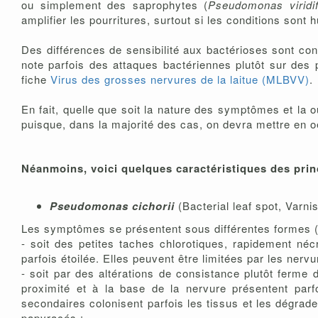
ou simplement des saprophytes (
Pseudomonas viridif
amplifier les pourritures, surtout si les conditions sont 
Des différences de sensibilité aux bactérioses sont cons
note parfois des attaques bactériennes plutôt sur des 
fiche
Virus des grosses nervures de la laitue (MLBVV)
.
En fait, quelle que soit la nature des symptômes et la o
puisque, dans la majorité des cas, on devra mettre en 
Néanmoins, voici quelques caractéristiques des princ
Pseudomonas cichorii
(Bacterial leaf spot, Varni
Les symptômes se présentent sous différentes formes (f
- soit des petites taches chlorotiques, rapidement nécr
parfois étoilée. Elles peuvent être limitées par les ner
- soit par des altérations de consistance plutôt ferme 
proximité et à la base de la nervure présentent parf
secondaires colonisent parfois les tissus et les dégrade
papyracés ;