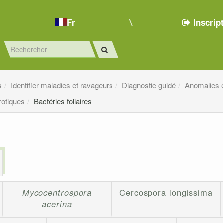
Fr
Inscrip
s
Identifier maladies et ravageurs
Diagnostic guidé
Anomalies e
rotiques
Bactéries foliaires
Mycocentrospora
Cercospora longissima
acerina