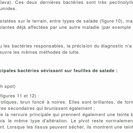
lava
). Ces deux dernières bactéries sont très pectinolyti
humides.
tatées sur le terrain, entre types de salade (figure 10), ma
plantes déjà affectées par une autre maladie (par exemple l
u les bactéries responsables, la précision du diagnostic n'a
oeuvre les mêmes méthodes de lutte.
ipales bactéries sévissant sur feuilles de salade :
sh spot)
igures 11 et 12) :
otiques, brun foncé à noires. Elles sont brillantes, de for
vures secondaires qui brunissent également ;
de la nervure principale qui prennent également une teinte 
ois le même type d'altération. Le pivot reste normalemen
nt. Lorsque les tissus peuvent sécher, ils montrent une teint