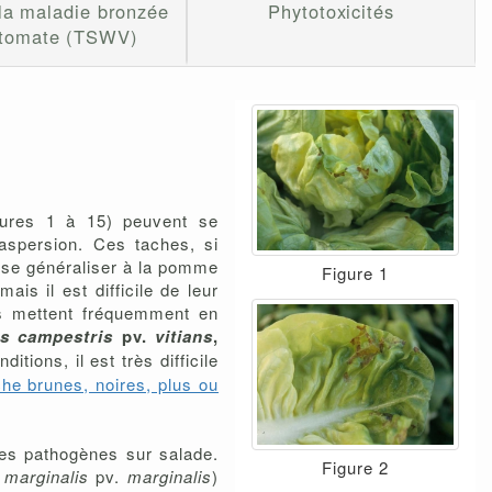
 la maladie bronzée
Phytotoxicités
 tomate (TSWV)
igures 1 à 15) peuvent se
 aspersion. Ces taches, si
ut se généraliser à la pomme
Figure 1
is il est difficile de leur
des mettent fréquemment en
s campestris
pv.
vitians
,
tions, il est très difficile
he brunes, noires, plus ou
es pathogènes sur salade.
Figure 2
marginalis
pv.
marginalis
)