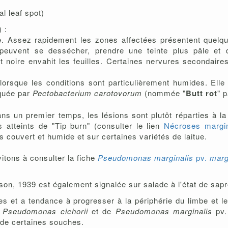
l leaf spot)
 :
be. Assez rapidement les zones affectées présentent quelq
s peuvent se dessécher, prendre une teinte plus pâle et 
t noire envahit les feuilles. Certaines nervures secondaire
e lorsque les conditions sont particulièrement humides. Ell
oquée par
Pectobacterium carotovorum
(nommée "
Butt rot
" 
ns un premier temps, les lésions sont plutôt réparties à la
s atteints de "Tip burn" (consulter le lien
Nécroses margi
 couvert et humide et sur certaines variétés de laitue.
vitons à consulter la fiche
Pseudomonas marginalis
pv.
marg
on, 1939 est également signalée sur salade à l'état de sap
lles et a tendance à progresser à la périphérie du limbe et l
e
Pseudomonas cichorii
et de
Pseudomonas marginalis
pv
 de certaines souches.