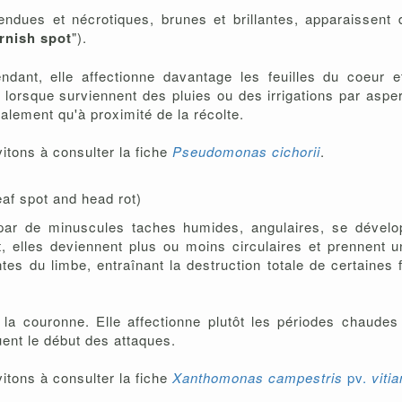
endues et nécrotiques, brunes et brillantes, apparaissent
rnish spot
").
endant, elle affectionne davantage les feuilles du coeur e
 lorsque surviennent des pluies ou des irrigations par aspe
lement qu'à proximité de la récolte.
vitons à consulter la fiche
Pseudomonas cichorii
.
eaf spot and head rot)
ar de minuscules taches humides, angulaires, se développ
 elles deviennent plus ou moins circulaires et prennent u
tes du limbe, entraînant la destruction totale de certaines f
de la couronne. Elle affectionne plutôt les périodes chaude
quent le début des attaques.
vitons à consulter la fiche
Xanthomonas campestris
pv.
viti