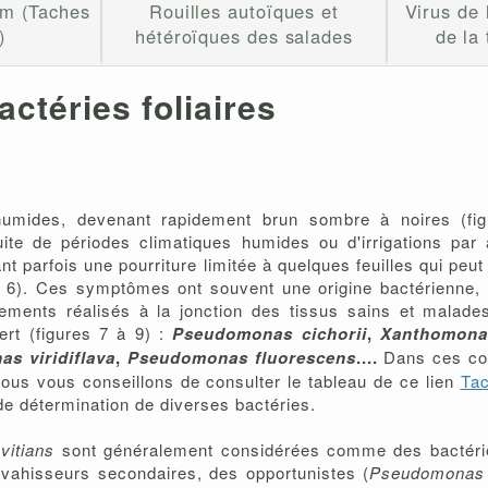
um (Taches
Rouilles autoïques et
Virus de
)
hétéroïques des salades
de la
actéries foliaires
, humides, devenant rapidement brun sombre à noires (f
ite de périodes climatiques humides ou d'irrigations par
ant parfois une pourriture limitée à quelques feuilles qui pe
re 6). Ces symptômes ont souvent une origine bactérienne, ma
solements réalisés à la jonction des tissus sains et mala
ert (figures 7 à 9) :
Pseudomonas cichorii
,
Xanthomona
s viridiflava
,
Pseudomonas fluorescens
....
Dans ces condi
ous vous conseillons de consulter le tableau de ce lien
Tac
de détermination de diverses bactéries.
.
vitians
sont généralement considérées comme des bactéri
vahisseurs secondaires, des opportunistes (
Pseudomonas 