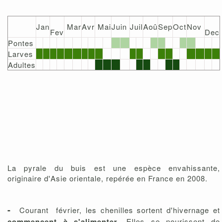
Jan
Mar
Avr
Mai
Juin
Juil
Aoû
Sep
Oct
Nov
Fev
Dec
Pontes
Larves
Adultes
La pyrale du buis est une espèce envahissante,
originaire d'Asie orientale, repérée en France en 2008.
-
Courant février, les chenilles sortent d'hivernage et
commencent à s'alimenter
. Elles se nourissent de