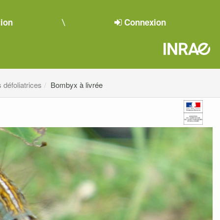
tion
Connexion
 défoliatrices
Bombyx à livrée