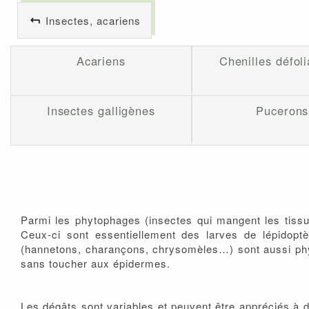
Insectes, acariens
Acariens
Chenilles défoli
Insectes galligènes
Pucerons
Parmi les phytophages (insectes qui mangent les tiss
Ceux-ci sont essentiellement des larves de lépidoptè
(hannetons, charançons, chrysomèles…) sont aussi phyllo
sans toucher aux épidermes.
Les dégâts sont variables et peuvent être appréciés à d