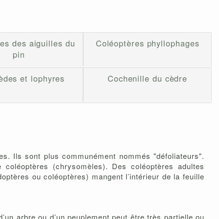
es des aiguilles du
Coléoptères phyllophages
pin
èdes et lophyres
Cochenille du cèdre
les. Ils sont plus communément nommés "défoliateurs".
de coléoptères (chrysomèles). Des coléoptères adultes
ptères ou coléoptères) mangent l’intérieur de la feuille
’un arbre ou d’un peuplement peut être très partielle ou