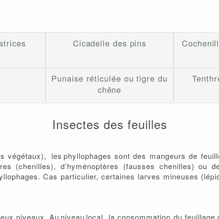
atrices
Cicadelle des pins
Cochenill
Punaise réticulée ou tigre du
Tenthr
chêne
Insectes des feuilles
us végétaux), les phyllophages sont des mangeurs de feuil
res (chenilles), d’hyménoptères (fausses chenilles) ou 
phages. Cas particulier, certaines larves mineuses (lépido
eux niveaux. Au niveau local, la consommation du feuillage d