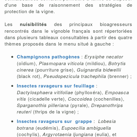
d'une base de raisonnement des stratégies de
protection de la vigne.
Les
nuisibilités
des principaux bioagresseurs
rencontrés dans le vignoble français sont répertoriées
dans plusieurs tableaux consultables à partir des quatre
thèmes proposés dans le menu situé à gauche :
Champignons pathogènes
:
Erysiphe necator
(oïdium),
Plasmopara viticola
(mildiou),
Botrytis
cinerea
(pourriture grise),
Guignardia bidwellii
(black rot),
Pseudopezicula trachephila
(brenner) ;
Insectes ravageurs sur feuillage
:
Dactylosphaera vitifoliae
(phylloxéra),
Empoasca
vitis
(cicadelle verte),
Coccoidea
(cochenilles),
Sparganothis pilleriana
(pyrale),
Drepanothrips
reuteri
(thrips de la vigne) ;
Insectes ravageurs sur grappe
:
Lobesia
botrana
(eudémis),
Eupoecilia ambiguella
(cochylis),
Argyrotaenia ljungiana
(eulia), et