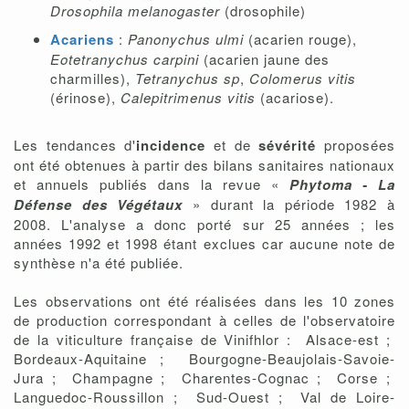
Drosophila melanogaster
(drosophile)
Acariens
:
Panonychus ulmi
(acarien rouge),
Eotetranychus carpini
(acarien jaune des
charmilles),
Tetranychus sp
,
Colomerus vitis
(érinose),
Calepitrimenus vitis
(acariose).
Les tendances d'
incidence
et de
sévérité
proposées
ont été obtenues à partir des bilans sanitaires nationaux
et annuels publiés dans la revue «
Phytoma - La
Défense des Végétaux
» durant la période 1982 à
2008. L'analyse a donc porté sur 25 années ; les
années 1992 et 1998 étant exclues car aucune note de
synthèse n'a été publiée.
Les observations ont été réalisées dans les 10 zones
de production correspondant à celles de l'observatoire
de la viticulture française de Vinifhlor : Alsace-est ;
Bordeaux-Aquitaine ; Bourgogne-Beaujolais-Savoie-
Jura ; Champagne ; Charentes-Cognac ; Corse ;
Languedoc-Roussillon ; Sud-Ouest ; Val de Loire-