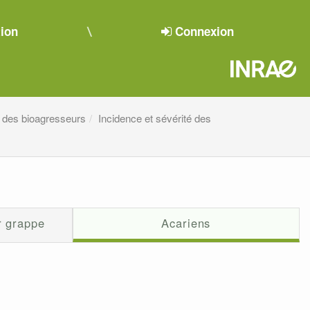
tion
Connexion
té des bioagresseurs
Incidence et sévérité des
r grappe
Acariens