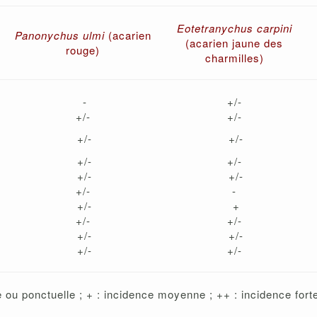
Eotetranychus carpini
Panonychus ulmi
(acarien
(acarien jaune des
rouge)
charmilles)
-
+/-
+/-
+/-
+/-
+/-
+/-
+/-
+/-
+/-
+/-
-
+/-
+
+/-
+/-
+/-
+/-
+/-
+/-
ble ou ponctuelle ; + : incidence moyenne ; ++ : incidence for