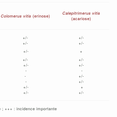
Calepitrimerus vitis
Colomerus vitis
(erinose)
(acariose)
+/-
+/-
+/-
+/-
+/-
+
+/-
+/-
+/-
+/-
-
-
-
+/-
-
+/-
+/-
+
+/-
+/-
te ; +++ : incidence importante