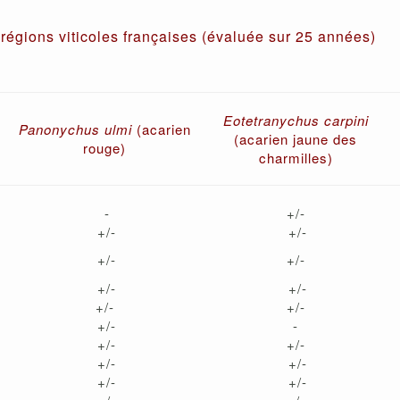
régions viticoles françaises (évaluée sur 25 années)
Eotetranychus carpini
Panonychus ulmi
(acarien
(acarien jaune des
rouge)
charmilles)
-
+/-
+/-
+/-
+/-
+/-
+/-
+/-
+/-
+/-
+/-
-
+/-
+/-
+/-
+/-
+/-
+/-