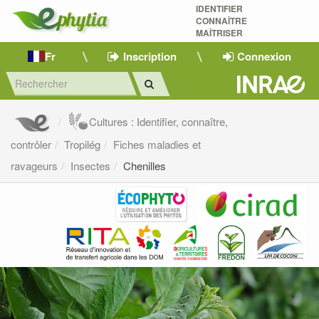
IDENTIFIER
CONNAÎTRE
MAÎTRISER 
Fr
Inscription
Connexion
Cultures : Identifier, connaître,
contrôler
Tropilég
Fiches maladies et
ravageurs
Insectes
Chenilles