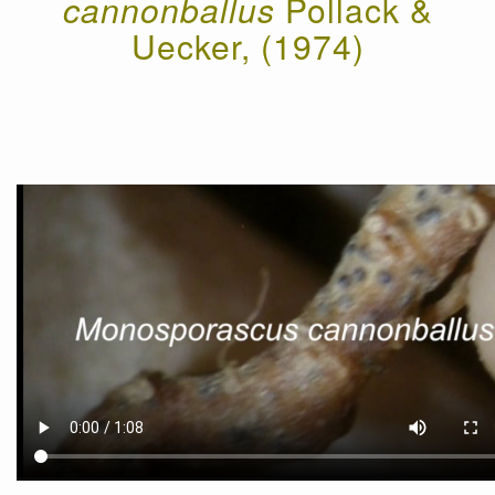
cannonballus
Pollack &
Uecker, (1974)