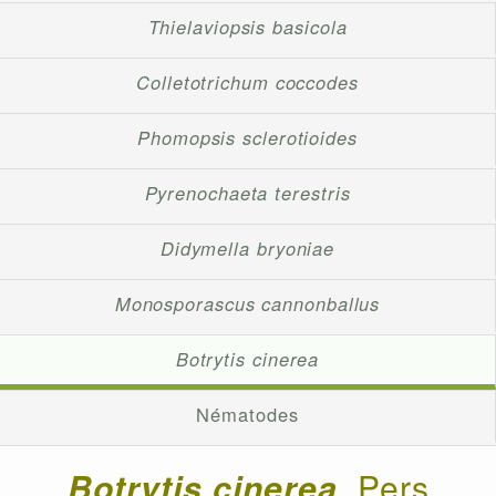
Thielaviopsis basicola
Colletotrichum coccodes
Phomopsis sclerotioides
Pyrenochaeta terestris
Didymella bryoniae
Monosporascus cannonballus
Botrytis cinerea
Nématodes
Botrytis cinerea
Pers