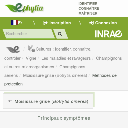
IDENTIFIER
CONNAÎTRE
MAÎTRISER 
Fr
Inscription
Connexion
Cultures : Identifier, connaître,
contrôler
Vigne
Les maladies et ravageurs
Champignons
et autres microorganismes
Champignons
aériens
Moisissure grise (Botrytis cinerea)
Méthodes de
protection
Moisissure grise (
Botrytis cinerea
)
Principaux symptômes