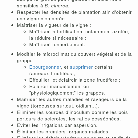
sensibles à
B. cinerea
.
Respecter les densités de plantation afin d'obtenir
une vigne bien aérée.
Maîtriser la vigueur de la vigne :
Maîtriser la fertilisation, notamment azotée,
la réduire si nécessaire ;
Maîtriser l'enherbement.
Modifier le microclimat du couvert végétal et de la
grappe
Ebourgeonner
, et
supprimer
certains
rameaux fructifèes ;
Effeuiller et éclaircir la zone fructifère ;
Eclaircir manuellement ou
"physiologiquement" les grappes.
Maitriser les autres maladies et ravageurs de la
vigne (tordeuses surtout, oïdium...).
Eliminer les sources d'inoculum comme les bois
porteurs de sclérotes, les rafles desséchées.
Éviter les irrigations par aspersion.
Éliminer les premiers organes malades.
Éliminer les débris végétaux en cours et en fin de