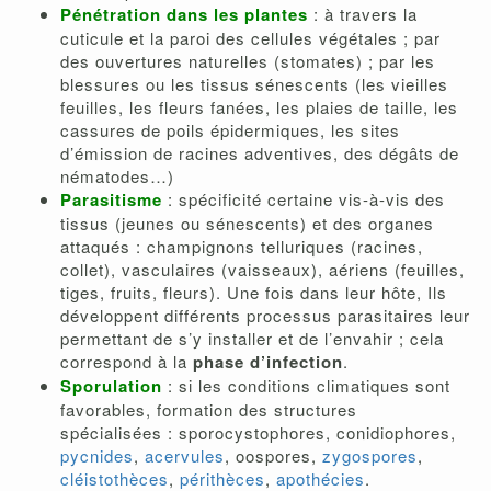
Pénétration dans les plantes
: à travers la
cuticule et la paroi des cellules végétales ; par
des ouvertures naturelles (stomates) ; par les
blessures ou les tissus sénescents (les vieilles
feuilles, les fleurs fanées, les plaies de taille, les
cassures de poils épidermiques, les sites
d’émission de racines adventives, des dégâts de
nématodes…)
Parasitisme
: spécificité certaine vis-à-vis des
tissus (jeunes ou sénescents) et des organes
attaqués : champignons telluriques (racines,
collet), vasculaires (vaisseaux), aériens (feuilles,
tiges, fruits, fleurs). Une fois dans leur hôte, Ils
développent différents processus parasitaires leur
permettant de s’y installer et de l’envahir ; cela
correspond à la
phase d’infection
.
Sporulation
: si les conditions climatiques sont
favorables, formation des structures
spécialisées : sporocystophores, conidiophores,
pycnides
,
acervules
, oospores,
zygospores
,
cléistothèces
,
périthèces
,
apothécies
.