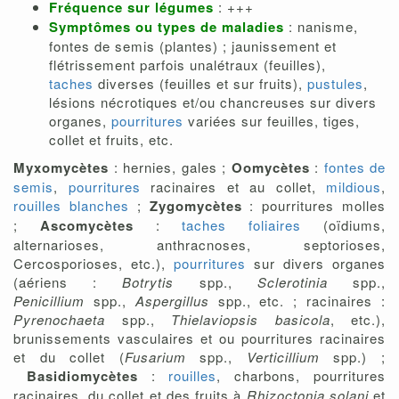
Fréquence sur légumes
: +++
Symptômes ou types de maladies
: nanisme,
fontes de semis (plantes) ; jaunissement et
flétrissement parfois unalétraux (feuilles),
taches
diverses (feuilles et sur fruits),
pustules
,
lésions nécrotiques et/ou chancreuses sur divers
organes,
pourritures
variées sur feuilles, tiges,
collet et fruits, etc.
Myxomycètes
: hernies, gales ;
Oomycètes
:
fontes de
semis
,
pourritures
racinaires et au collet,
mildious
,
rouilles blanches
;
Zygomycètes
: pourritures molles
;
Ascomycètes
:
taches foliaires
(oïdiums,
alternarioses, anthracnoses, septorioses,
Cercosporioses, etc.),
pourritures
sur divers organes
(aériens :
Botrytis
spp.,
Sclerotinia
spp.,
Penicillium
spp.,
Aspergillus
spp., etc. ; racinaires :
Pyrenochaeta
spp.,
Thielaviopsis basicola
, etc.),
brunissements vasculaires et ou pourritures racinaires
et du collet (
Fusarium
spp.,
Verticillium
spp.) ;
Basidiomycètes
:
rouilles
, charbons, pourritures
racinaires, du collet et des fruits à
Rhizoctonia
solani
et