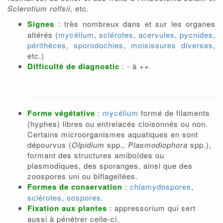
Sclerotium rolfsii
, etc.
Signes
: très nombreux dans et sur les organes
altérés (
mycélium
,
sclérotes
,
acervules
,
pycnides
,
périthèces
,
sporodochies
,
moisissures diverses
,
etc.)
Difficulté de diagnostic
: - à ++
Forme végétative
:
mycélium
formé de filaments
(hyphes) libres ou entrelacés cloisonnés ou non.
Certains microorganismes aquatiques en sont
dépourvus (
Olpidium
spp.
, Plasmodiophora
spp.),
formant des structures amiboïdes ou
plasmodiques, des sporanges, ainsi que des
zoospores uni ou biflagellées.
Formes de conservation
:
chlamydospores
,
sclérotes
,
oospores
.
Fixation aux plantes
: appressorium qui sert
aussi à pénétrer celle-ci.