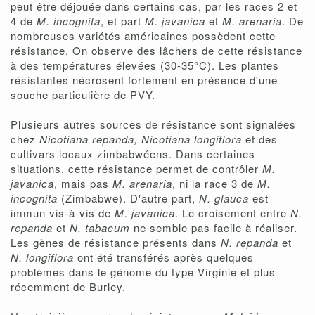
peut être déjouée dans certains cas, par les races 2 et
4 de
M. incognita
, et part
M. javanica
et
M. arenaria
. De
nombreuses variétés américaines possèdent cette
résistance. On observe des lâchers de cette résistance
à des températures élevées (30-35°C). Les plantes
résistantes nécrosent fortement en présence d'une
souche particulière de PVY.
Plusieurs autres sources de résistance sont signalées
chez
Nicotiana repanda, Nicotiana longiflora
et des
cultivars locaux zimbabwéens. Dans certaines
situations, cette résistance permet de contrôler
M.
javanica
, mais pas
M. arenaria
, ni la race 3 de
M.
incognita
(Zimbabwe). D'autre part,
N. glauca
est
immun vis-à-vis de
M. javanica
. Le croisement entre
N.
repanda
et
N. tabacum
ne semble pas facile à réaliser.
Les gènes de résistance présents dans
N. repanda
et
N. longiflora
ont été transférés après quelques
problèmes dans le génome du type Virginie et plus
récemment de Burley.