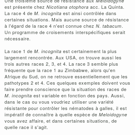
Une troisième source de résistance aux
Meloidogyne
est présente chez
Nicotiana otophora
acc. La Quinta.
La race 4 de
M. incognita
est ainsi contrôlée dans
certaines situations. Mais aucune source de résistance
à l'égard de la race 4 n'est connue chez
N. tabacum
.
Un programme de croisements interspécifiques serait
nécessaire.
La race 1 de
M. incognita
est certainement la plus
largement rencontrée. Aux USA, on trouve aussi les
trois autres races 2, 3, et 4. La race 3 semble plus
fréquente que la race 1 au Zimbabwe, alors qu'en
Afrique du Sud, on ne retrouve essentiellement que les
pathotypes 2 et 4. Ces quelques exemples doivent vous
faire prendre conscience que la situation des races de
M. incognita
est variable en fonction des pays. Aussi,
dans le cas ou vous voudriez utiliser une variété
résistante pour contrôler les nématodes à galles, il est
impératif de connaître à quelle espèce de
Meloidogyne
vous avez affaire, et dans certaines situations, de
quelle race il s'agit.