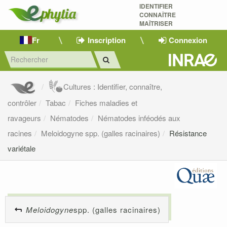
IDENTIFIER
CONNAÎTRE
MAÎTRISER 
Fr
Inscription
Connexion
Cultures : Identifier, connaître,
contrôler
Tabac
Fiches maladies et
ravageurs
Nématodes
Nématodes inféodés aux
racines
Meloidogyne spp. (galles racinaires)
Résistance
variétale
Meloidogyne
spp. (galles racinaires)