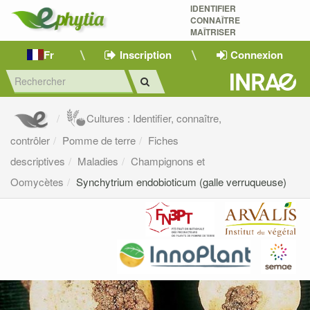
IDENTIFIER
CONNAÎTRE
MAÎTRISER 
Fr
Inscription
Connexion
Cultures : Identifier, connaître,
contrôler
Pomme de terre
Fiches
descriptives
Maladies
Champignons et
Oomycètes
Synchytrium endobioticum (galle verruqueuse)