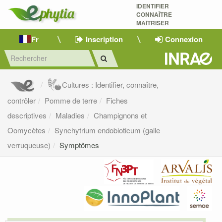
IDENTIFIER
CONNAÎTRE
MAÎTRISER 
Fr
Inscription
Connexion
Cultures : Identifier, connaître,
contrôler
Pomme de terre
Fiches
descriptives
Maladies
Champignons et
Oomycètes
Synchytrium endobioticum (galle
verruqueuse)
Symptômes