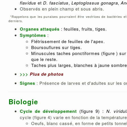
flavidus
et
D.
fasciatus
,
Leptoglossus gonagra
,
An
Observés en plein champ et sous abris.
*Rappelons que les punaises pourraient être vectrices de bactéries et 
derniers.
Organes attaqués
: feuilles, fruits, tiges.
Symptômes
:
Flétrissement de feuilles de l'apex.
Boursouflures sur tiges.
Minuscules taches ponctiformes (figure ) sur 
que le reste.
Taches plus larges, blanches à jaune sombre s
>>>
Plus de photos
Signes
: Présence de larves et d'adultes sur les o
Biologie
Cycle de développement
(figure 9) :
N. viridul
cycle (figure 4) varie en fonction de la températ
Oeufs, blanc cassé, en forme de petits tonnele