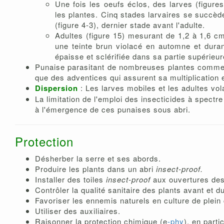
Une fois les oeufs éclos, des larves (figur
les plantes. Cinq stades larvaires se succèd
(figure 4-3), dernier stade avant l'adulte.
Adultes (figure 15) mesurant de 1,2 à 1,6 cm
une teinte brun violacé en automne et duran
épaisse et sclérifiée dans sa partie supérieur
Punaise parasitant de nombreuses plantes comme le
que des adventices qui assurent sa multiplication e
Dispersion
: Les larves mobiles et les adultes vol
La limitation de l'emploi des insecticides à spect
à l'émergence de ces punaises sous abri.
Protection
Désherber la serre et ses abords.
Produire les plants dans un abri
insect-proof.
Installer des toiles
insect-proof
aux ouvertures des
Contrôler la qualité sanitaire des plants avant et du
Favoriser les ennemis naturels en culture de plein
Utiliser des auxiliaires.
Raisonner la
protection chimique (e
-phy
), en parti