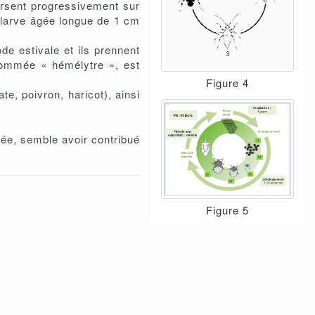
ersent progressivement sur
a larve âgée longue de 1 cm
de estivale et ils prennent
 nommée « hémélytre », est
Figure 4
e, poivron, haricot), ainsi
rée, semble avoir contribué
Figure 5