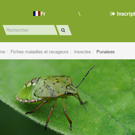
Fr
Inscrip
ine
Fiches maladies et ravageurs
Insectes
Punaises