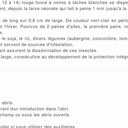
es 12 à 14) rouge foncé à noires à taches blanches se disp
ent, depuis la larve néonate qui fait à peine 1 mm jusqu'à l
 de long sur 0,8 cm de large. De couleur vert clair en pério
t l'hiver. Pourvus de 2 paires d'ailes, la première paire,
e.
 soja, le riz, divers légumes (aubergine, concombre, tomat
t servent de sources d'infestation.
ant assurent la dissémination de ces insectes.
re large, consécutive au développement de la protection intég
 abris.
rant leur introduction dans l'abri.
 champ ou sous les abris ouverts.
culier si vous utilisez des auxiliaires.