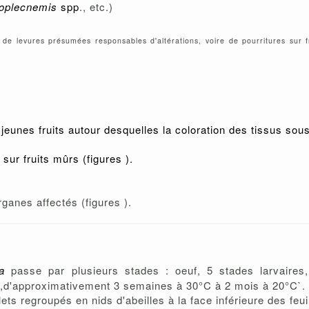
oplecnemis
spp
., etc.)
de levures présumées responsables d'altérations, voire de pourritures sur fr
jeunes fruits autour desquelles la coloration des tissus sous
ur fruits mûrs (figures ).
rganes affectés (figures ).
a
passe par plusieurs stades : oeuf, 5 stades larvaires
ure,d'approximativement 3 semaines à 30°C à 2 mois à 20°C`.
ts regroupés en nids d'abeilles à la face inférieure des feui