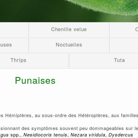
Chenille velue
C
euses
Noctuelles
Thrips
Tuta
Punaises
es Hémiptères, au sous-ordre des Hétéroptères, aux famille
asionnant des symptômes souvent peu dommageables sur les f
ygus
spp.,
Nesidiocoris tenuis
,
Nezara viridula
,
Dysdercus