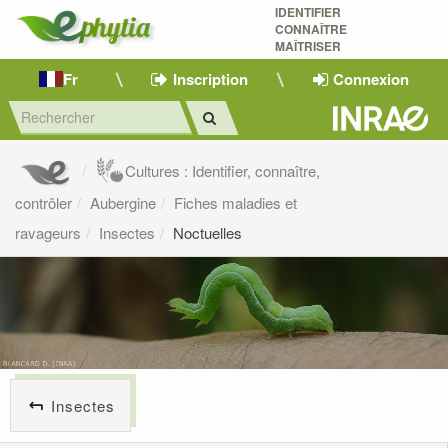
IDENTIFIER
CONNAÎTRE
MAÎTRISER 
Fr
Inscription
Connexion
Cultures : Identifier, connaître,
contrôler
Aubergine
Fiches maladies et
ravageurs
Insectes
Noctuelles
Insectes