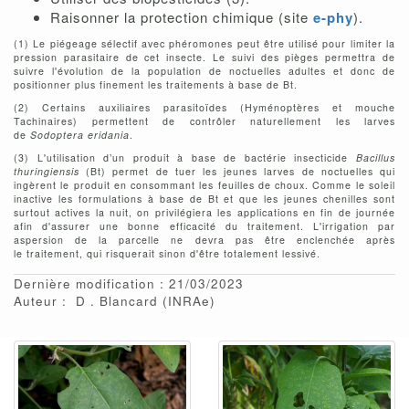
Raisonner la
protection chimique (site
e-phy
).
(1) Le piégeage sélectif avec phéromones peut être utilisé pour limiter la
pression parasitaire de cet insecte. Le suivi des pièges permettra de
suivre l'évolution de la population de noctuelles adultes et donc de
positionner plus finement les traitements à base de Bt.
(2) Certains auxiliaires parasitoïdes (Hyménoptères et mouche
Tachinaires) permettent de contrôler naturellement les larves
de
Sodoptera eridania
.
(3) L'utilisation d’un produit à base de bactérie insecticide
Bacillus
thuringiensis
(Bt) permet de tuer les jeunes larves de noctuelles qui
ingèrent le produit en consommant les feuilles de choux. Comme le soleil
inactive les formulations à base de Bt et que les jeunes chenilles sont
surtout actives la nuit, on privilégiera les applications en fin de journée
afin d'assurer une bonne efficacité du traitement. L'irrigation par
aspersion de la parcelle ne devra pas être enclenchée après
le traitement, qui risquerait sinon d'être totalement lessivé.
Dernière modification : 21/03/2023
Auteur :
D
Blancard
(INRAe)