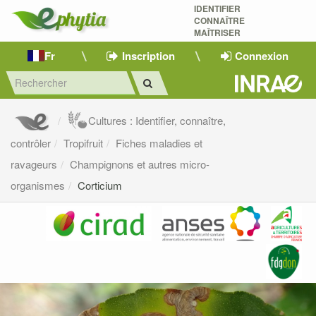
IDENTIFIER
CONNAÎTRE
MAÎTRISER 
Fr
Inscription
Connexion
Cultures : Identifier, connaître,
contrôler
Tropifruit
Fiches maladies et
ravageurs
Champignons et autres micro-
organismes
Corticium