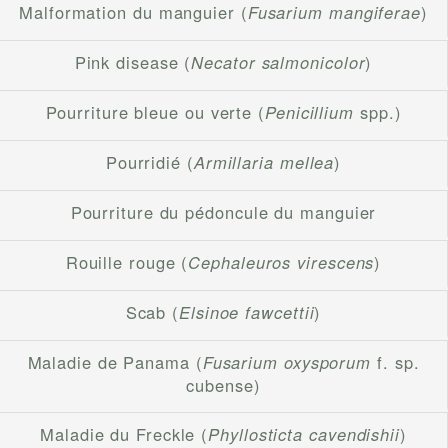
Malformation du manguier (
Fusarium mangiferae
)
Pink disease (
Necator salmonicolor
)
Pourriture bleue ou verte (
Penicillium
spp.)
Pourridié (
Armillaria mellea
)
Pourriture du pédoncule du manguier
Rouille rouge (
Cephaleuros virescens
)
Scab (
Elsinoe fawcettii
)
Maladie de Panama (
Fusarium oxysporum
f. sp.
cubense)
Maladie du Freckle (
Phyllosticta cavendishii
)