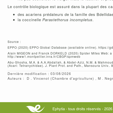
Le contrôle biologique est assuré dans la plupart des c
des acariens prédateurs de la famille des Bdellida
la coccinelle
Parastethorus incompletus.
Source :
EPPO (2020) EPPO Global Database (available online). https://gd
Alain MIGEON and Franck DORKELD (2020) Spider Mites Web: a c
http://www1.montpellier.inra.fr/CBGP/spmweb
Abu-Shosha, M.A. & A.A.Abdallah, & Abdel-Aziz, N.M. & Mahmoud
(Acari: Tetranychidae). J. Plant Prot. and Path., Mansoura Univ.
Dernière modification : 03/08/2026
Auteurs :
D
Vincenot
(Chambre d'agriculture)
M
Neg
Ephytia - tous droits réservés - 2026