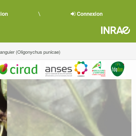
tion
Connexion
anguier (Oligonychus punicae)