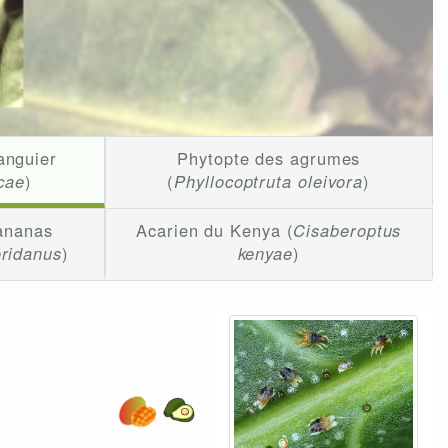
anguier
Phytopte des agrumes
cae
)
(
Phyllocoptruta oleivora
)
ananas
Acarien du Kenya (
Cisaberoptus
oridanus
)
kenyae
)