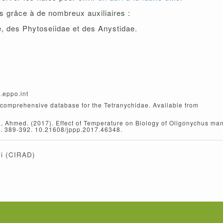
as grâce à de nombreux auxiliaires :
e, des Phytoseiidae et des Anystidae.
.eppo.int
omprehensive database for the Tetranychidae. Available from
, Ahmed. (2017). Effect of Temperature on Biology of Oligonychus m
. 8. 389-392. 10.21608/jppp.2017.46348.
ri
(CIRAD)