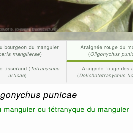
du bourgeon du manguier
Araignée rouge du m
ceria mangiferae
)
(
Oligonychus puni
e tisserand (
Tetranychus
Araignée rouge des 
urticae
)
(
Dolichotetranychus fl
igonychus punicae
u manguier ou tétranyque du manguier