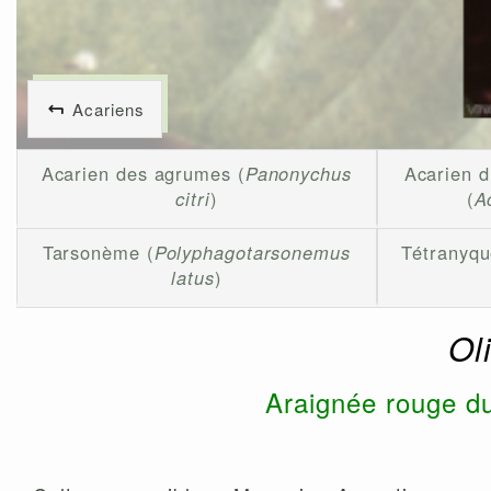
Acariens
Acarien des agrumes (
Panonychus
Acarien 
citri
)
(
A
Tarsonème (
Polyphagotarsonemus
Tétranyqu
latus
)
Ol
Araignée rouge d