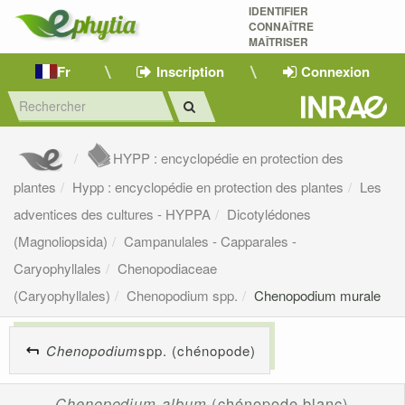
IDENTIFIER
CONNAÎTRE
MAÎTRISER 
Fr
Inscription
Connexion
HYPP : encyclopédie en protection des
plantes
Hypp : encyclopédie en protection des plantes
Les
adventices des cultures - HYPPA
Dicotylédones
(Magnoliopsida)
Campanulales - Capparales -
Caryophyllales
Chenopodiaceae
(Caryophyllales)
Chenopodium spp.
Chenopodium murale
Chenopodium
spp. (chénopode)
Chenopodium album
(chénopode blanc)