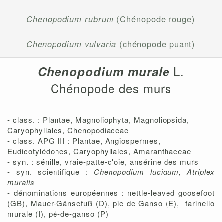
Chenopodium rubrum
(Chénopode rouge)
Chenopodium vulvaria
(chénopode puant)
L.
Chenopodium murale
Chénopode des murs
- class. : Plantae, Magnoliophyta, Magnoliopsida,
Caryophyllales, Chenopodiaceae
- class. APG III : Plantae, Angiospermes,
Eudicotylédones, Caryophyllales, Amaranthaceae
- syn. : sénille, vraie-patte-d'oie, ansérine des murs
- syn. scientifique :
Chenopodium lucidum, Atriplex
muralis
- dénominations européennes : nettle-leaved goosefoot
(GB), Mauer-Gänsefuß (D), pie de Ganso (E), farinello
murale (I), pé-de-ganso (P)