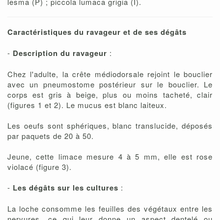
lesma (P) ; piccola lumaca grigia (I).
Caractéristiques du ravageur et de ses dégâts
-
Description du ravageur
:
Chez l'adulte, la crête médiodorsale rejoint le bouclier
avec un pneumostome postérieur sur le bouclier. Le
corps est gris à beige, plus ou moins tacheté, clair
(figures 1 et 2). Le mucus est blanc laiteux.
Les oeufs sont sphériques, blanc translucide, déposés
par paquets de 20 à 50.
Jeune, cette limace mesure 4 à 5 mm, elle est rose
violacé (figure 3).
-
Les dégâts sur les cultures
:
La loche consomme les feuilles des végétaux entre les
nervures, ce qui leur donne un aspect dentelé ou