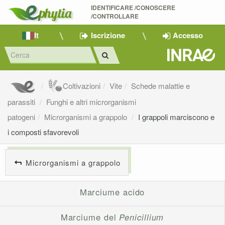
IDENTIFICARE /CONOSCERE 
/CONTROLLARE
It
Iscrizione
Accesso
Coltivazioni
Vite
Schede malattie e
parassiti
Funghi e altri microrganismi
patogeni
Microrganismi a grappolo
I grappoli marciscono e
i composti sfavorevoli
Microrganismi a grappolo
Marciume acido
Marciume del
Penicillium