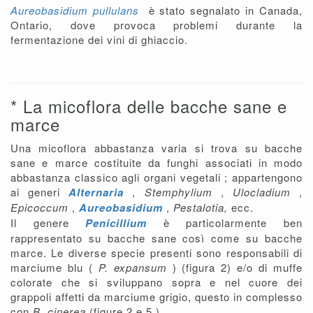
Aureobasidium pullulans
è stato segnalato in Canada,
Ontario, dove provoca problemi durante la
fermentazione dei vini di ghiaccio.
* La micoflora delle bacche sane e
marce
Una micoflora abbastanza varia si trova su bacche
sane e marce costituite da funghi associati in modo
abbastanza classico agli organi vegetali ; appartengono
ai generi
Alternaria
,
Stemphylium
,
Ulocladium
,
Epicoccum
,
Aureobasidium
,
Pestalotia,
ecc.
Il genere
Penicillium
è particolarmente ben
rappresentato su bacche sane così come su bacche
marce. Le diverse specie presenti sono responsabili di
marciume blu (
P. expansum
) (figura 2) e/o di muffe
colorate che si sviluppano sopra e nel cuore dei
grappoli affetti da marciume grigio, questo in complesso
con
B. cinerea
(figure 2 e 5 ).