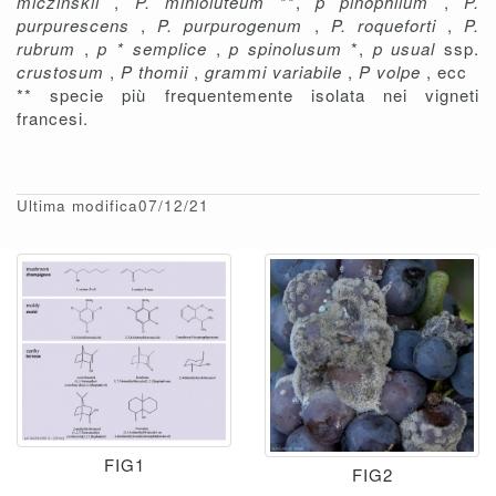
miczinskii
,
P. minioluteum
**,
p pinophilum
,
P.
purpurescens
,
P. purpurogenum
,
P. roqueforti
,
P.
rubrum
,
p * semplice
,
p spinolusum
*,
p usual
ssp.
crustosum
,
P thomii
,
grammi variabile
,
P volpe
, ecc
** specie più frequentemente isolata nei vigneti
francesi.
Ultima modifica07/12/21
FIG1
FIG2