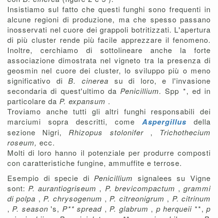
Insistiamo sul fatto che questi funghi sono frequenti in
alcune regioni di produzione, ma che spesso passano
inosservati nel cuore dei grappoli botritizzati. L'apertura
di più cluster rende più facile apprezzare il fenomeno.
Inoltre, cerchiamo di sottolineare anche la forte
associazione dimostrata nel vigneto tra la presenza di
geosmin nel cuore dei cluster, lo sviluppo più o meno
significativo di
B. cinerea
su di loro, e l'invasione
secondaria di quest'ultimo da
Penicillium.
Spp *, ed in
particolare da
P. expansum
.
Troviamo anche tutti gli altri funghi responsabili dei
marciumi sopra descritti, come
Aspergillus
della
sezione Nigri,
Rhizopus stolonifer
,
Trichothecium
roseum,
ecc.
Molti di loro hanno il potenziale per produrre composti
con caratteristiche fungine, ammuffite e terrose.
Esempio di specie di
Penicillium
signalees su Vigne
sont:
P. aurantiogriseum
,
P. brevicompactum
,
grammi
di polpa
,
P. chrysogenum
,
P. citreonigrum
,
P. citrinum
,
P. season
's,
P** spread
,
P. glabrum
,
p herqueii
**,
p