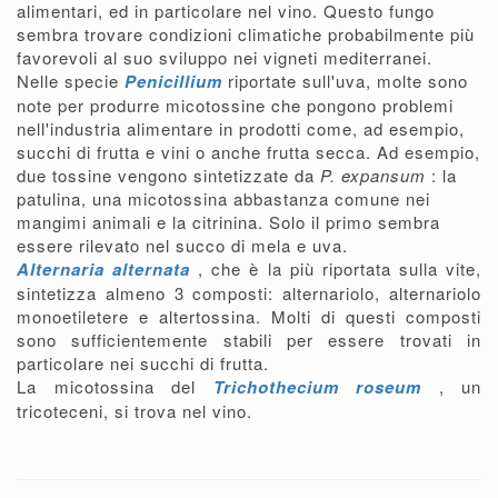
alimentari, ed in particolare nel vino. Questo fungo
sembra trovare condizioni climatiche probabilmente più
favorevoli al suo sviluppo nei vigneti mediterranei.
Nelle specie
Penicillium
riportate sull'uva, molte sono
note per produrre micotossine che pongono problemi
nell'industria alimentare in prodotti come, ad esempio,
succhi di frutta e vini o anche frutta secca. Ad esempio,
due tossine vengono sintetizzate da
P. expansum
: la
patulina, una micotossina abbastanza comune nei
mangimi animali e la citrinina. Solo il primo sembra
essere rilevato nel succo di mela e uva.
Alternaria alternata
, che è la più riportata sulla vite,
sintetizza almeno 3 composti: alternariolo, alternariolo
monoetiletere e altertossina. Molti di questi composti
sono sufficientemente stabili per essere trovati in
particolare nei succhi di frutta.
La micotossina del
Trichothecium roseum
, un
tricoteceni, si trova nel vino.