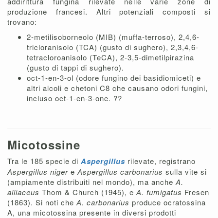
addirittura fungina rilevate nelle varie zone di
produzione francesi. Altri potenziali composti si
trovano:
2-metilisoborneolo (MIB) (muffa-terroso), 2,4,6-
tricloranisolo (TCA) (gusto di sughero), 2,3,4,6-
tetracloroanisolo (TeCA), 2-3,5-dimetilpirazina
(gusto di tappi di sughero).
oct-1-en-3-ol (odore fungino dei basidiomiceti) e
altri alcoli e chetoni C8 che causano odori fungini,
incluso oct-1-en-3-one. ??
Micotossine
Tra le 185 specie di
Aspergillus
rilevate, registrano
Aspergillus niger
e
Aspergillus carbonarius
sulla vite si
(ampiamente distribuiti nel mondo), ma anche
A.
alliaceus
Thom & Church (1945), e
A. fumigatus
Fresen
(1863). Si noti che
A. carbonarius
produce ocratossina
A, una micotossina presente in diversi prodotti