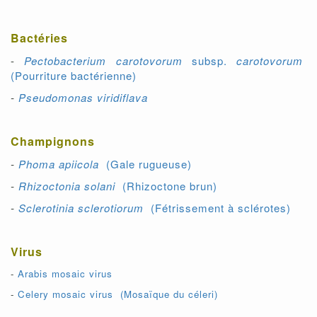
Bactéries
-
Pectobacterium carotovorum
subsp.
carotovorum
(Pourriture bactérienne)
-
Pseudomonas viridiflava
Champignons
-
Phoma apiicola
(Gale rugueuse)
-
Rhizoctonia solani
(Rhizoctone brun)
-
Sclerotinia sclerotiorum
(Fétrissement à sclérotes)
Virus
-
Arabis mosaic virus
-
Celery mosaic virus (Mosaïque du céleri)