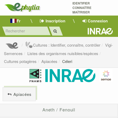
IDENTIFIER
CONNAÎTRE
MAÎTRISER 
Fr
Inscription
Connexion
Cultures : Identifier, connaître, contrôler
Vigi-
Semences
Listes des organismes nuisibles/espèces
Cultures potagères
Apiacées
Céleri
Apiacées
Aneth / Fenouil