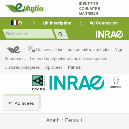
IDENTIFIER
CONNAÎTRE
MAÎTRISER 
Fr
Inscription
Connexion
Cultures : Identifier, connaître, contrôler
Vigi-
Semences
Listes des organismes nuisibles/espèces
Cultures potagères
Apiacées
Panais
Apiacées
Aneth / Fenouil