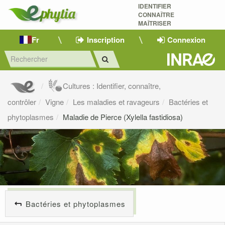
IDENTIFIER
CONNAÎTRE
MAÎTRISER 
Fr
Inscription
Connexion
Cultures : Identifier, connaître,
contrôler
Vigne
Les maladies et ravageurs
Bactéries et
phytoplasmes
Maladie de Pierce (Xylella fastidiosa)
Bactéries et phytoplasmes