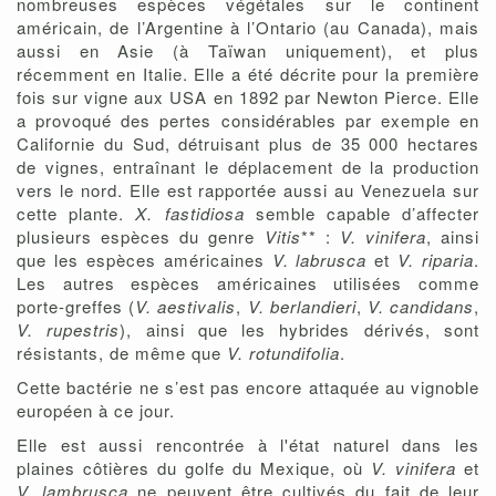
nombreuses espèces végétales sur le continent
américain, de l’Argentine à l’Ontario (au Canada), mais
aussi en Asie (à Taïwan uniquement), et plus
récemment en Italie. Elle a été décrite pour la première
fois sur vigne aux USA en 1892 par Newton Pierce. Elle
a provoqué des pertes considérables par exemple en
Californie du Sud, détruisant plus de 35 000 hectares
de vignes, entraînant le déplacement de la production
vers le nord. Elle est rapportée aussi au Venezuela sur
cette plante.
X. fastidiosa
semble capable d’affecter
plusieurs espèces du genre
Vitis
** :
V. vinifera
, ainsi
que les espèces américaines
V. labrusca
et
V. riparia
.
Les autres espèces américaines utilisées comme
porte-greffes (
V. aestivalis
,
V. berlandieri
,
V. candidans
,
V. rupestris
), ainsi que les hybrides dérivés, sont
résistants, de même que
V. rotundifolia
.
Cette bactérie ne s’est pas encore attaquée au vignoble
européen à ce jour.
Elle est aussi rencontrée à l'état naturel dans les
plaines côtières du golfe du Mexique, où
V. vinifera
et
V. lambrusca
ne peuvent être cultivés du fait de leur