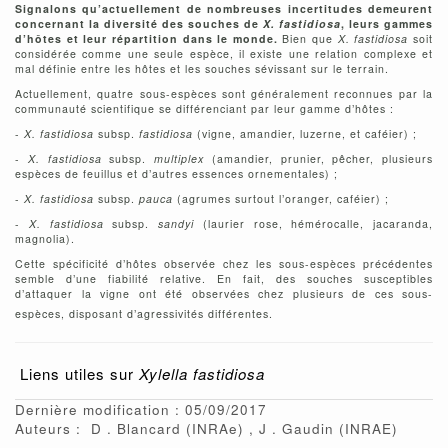
Signalons qu’actuellement de nombreuses incertitudes demeurent
concernant la diversité des souches de
X. fastidiosa
, leurs gammes
d’hôtes et leur répartition dans le monde.
Bien que
X. fastidiosa
soit
considérée comme une seule espèce, il existe une relation complexe et
mal définie entre les hôtes et les souches sévissant sur le terrain.
Actuellement, quatre sous-espèces sont généralement reconnues par la
communauté scientifique se différenciant par leur gamme d’hôtes :
-
X. fastidiosa
subsp.
fastidiosa
(vigne, amandier, luzerne, et caféier) ;
-
X. fastidiosa
subsp.
multiplex
(amandier, prunier, pêcher, plusieurs
espèces de feuillus et d’autres essences ornementales) ;
-
X. fastidiosa
subsp.
pauca
(agrumes surtout l’oranger, caféier) ;
-
X. fastidiosa
subsp.
sandyi
(laurier rose, hémérocalle, jacaranda,
magnolia).
Cette spécificité d’hôtes observée chez les sous-espèces précédentes
semble d’une fiabilité relative. En fait, des souches susceptibles
d’attaquer la vigne ont été observées chez plusieurs de ces sous-
espèces, disposant d’agressivités différentes.
Liens utiles sur
Xylella fastidiosa
Dernière modification : 05/09/2017
Auteurs :
D
Blancard
(INRAe)
J
Gaudin
(INRAE)