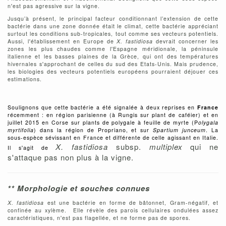
n'est pas agressive sur la vigne.
Jusqu’à présent, le principal facteur conditionnant l’extension de cette
bactérie dans une zone donnée était le climat, cette bactérie appréciant
surtout les conditions sub-tropicales, tout comme ses vecteurs potentiels.
Aussi, l'établissement en Europe de
X. fastidiosa
devrait concerner les
zones les plus chaudes comme l'Espagne méridionale, la péninsule
italienne et les basses plaines de la Grèce, qui ont des températures
hivernales s'approchant de celles du sud des Etats-Unis. Mais prudence,
les biologies des vecteurs potentiels européens pourraient déjouer ces
estimations.
Soulignons que cette bactérie a été signalée à deux reprises en
France
récemment : en région parisienne (à Rungis sur plant de caféier) et en
juillet 2015 en Corse sur plants de polygale à feuille de myrte (P
olygala
myrtifolia
) dans la région de Propriano, et sur
Spartium junceum
. La
sous-espèce sévissant en France et différente de celle agissant en Italie.
X. fastidiosa
subsp.
multiplex
qui ne
Il s'agit de
s'attaque pas non plus à la vigne.
** Morphologie et souches connues
X. fastidiosa
est une bactérie en forme de bâtonnet, Gram-négatif, et
confinée au xylème. Elle révèle des parois cellulaires ondulées assez
caractéristiques, n'est pas flagellée, et ne forme pas de spores.