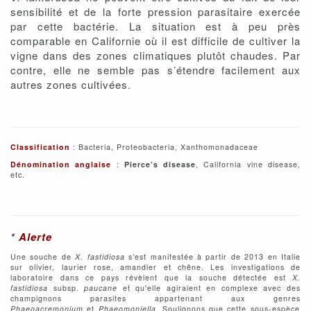
sensibilité et de la forte pression parasitaire exercée
par cette bactérie. La situation est à peu près
comparable en Californie où il est difficile de cultiver la
vigne dans des zones climatiques plutôt chaudes. Par
contre, elle ne semble pas s’étendre facilement aux
autres zones cultivées.
Classification
: Bacteria, Proteobacteria, Xanthomonadaceae
Dénomination anglaise
:
Pierce’s disease
, California vine disease,
etc.
*
Alerte
Une souche de
X. fastidiosa
s’est manifestée à partir de 2013 en Italie
sur olivier, laurier rose, amandier et chêne. Les investigations de
laboratoire dans ce pays révèlent que la souche détectée est
X.
fastidiosa
subsp.
paucane
et qu'elle agiraient en complexe avec des
champignons parasites appartenant aux genres
Phaeoacremonium
et
Phaeomoniella
. Soulignons que cette sous-espèce