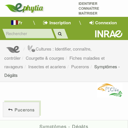
IDENTIFIER
CONNAÎTRE
MAÎTRISER 
Fr
Inscription
Connexion
Cultures : Identifier, connaître,
contrôler
Courgette & courges
Fiches maladies et
ravageurs
Insectes et acariens
Pucerons
Symptômes -
Dégâts
Pucerons
Symptômes - Dégâts