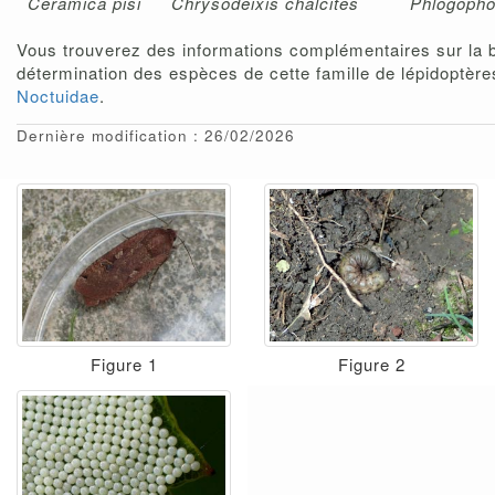
Ceramica pisi
Chrysodeixis chalcites
Phlogopho
Vous trouverez des informations complémentaires sur la bi
détermination des espèces de cette famille de lépidoptères
Noctuidae
.
Dernière modification : 26/02/2026
Figure 1
Figure 2