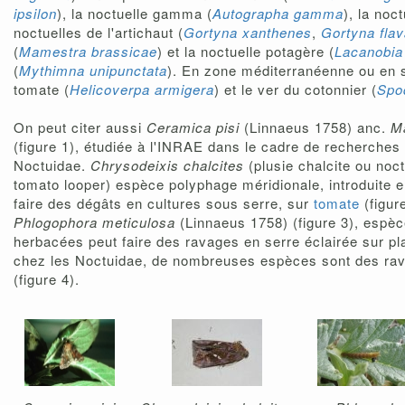
ipsilon
), la noctuelle gamma (
Autographa gamma
), la noct
noctuelles de l'artichaut (
Gortyna xanthenes
,
Gortyna fla
(
Mamestra brassicae
) et la noctuelle potagère (
Lacanobia
(
Mythimna unipunctata
). En zone méditerranéenne ou en se
tomate (
Helicoverpa armigera
) et le ver du cotonnier (
Spod
On peut citer aussi
Ceramica pisi
(Linnaeus 1758) anc.
M
(figure 1), étudiée à l'INRAE dans le cadre de recherches 
Noctuidae.
Chrysodeixis chalcites
(plusie chalcite ou noc
tomato looper) espèce polyphage méridionale, introduite 
faire des dégâts en cultures sous serre, sur
tomate
(figur
Phlogophora meticulosa
(Linnaeus 1758) (figure 3), esp
herbacées peut faire des ravages en serre éclairée sur 
chez les Noctuidae, de nombreuses espèces sont des rava
(figure 4).