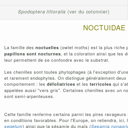
Spodoptera littoralis
(ver du cotonnier)
NOCTUIDAE
La famille des
noctuelles
(owlet moths) est la plus riche 
papillons sont nocturnes
, et la coloration ainsi que les 
leur permettent de se confondre avec le substrat.
Les chenilles sont toutes phytophages (à l'exception d'un
et rarement endophytes. On distingue généralement deux 
comportement : les
défoliatrices
et les
terricoles
qui s'a
appelées aussi "vers gris". Certaines chenilles avec un n
sont semi-arpenteuses.
Cette famille renferme certains parmi les pires ravageurs 
en conditions favorables. Pour l'Europe, on retiendra, ici,
segetum
) ainsi que la sésamie du maïs (
Sesamia nonagri