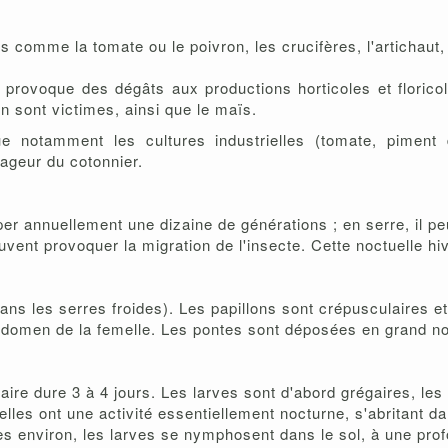
 comme la tomate ou le poivron, les crucifères, l'artichaut, l
le provoque des dégâts aux productions horticoles et florico
n sont victimes, ainsi que le maïs.
e notamment les cultures industrielles (tomate, piment 
vageur du cotonnier.
er annuellement une dizaine de générations ; en serre, il peu
uvent provoquer la migration de l'insecte. Cette noctuelle hiv
ans les serres froides). Les papillons sont crépusculaires e
bdomen de la femelle. Les pontes sont déposées en grand no
ire dure 3 à 4 jours. Les larves sont d'abord grégaires, les
lles ont une activité essentiellement nocturne, s'abritant da
es environ, les larves se nymphosent dans le sol, à une pro