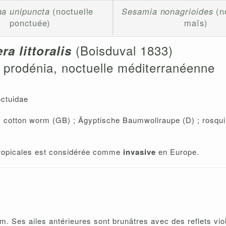
a unipuncta
(noctuelle
Sesamia nonagrioides
(n
ponctuée)
maïs)
(Boisduval 1833)
a littoralis
, prodénia, noctuelle méditerranéenne
octuidae
 cotton worm (GB) ; Ägyptische Baumwollraupe (D) ; rosquill
tropicales est considérée comme
invasive
en Europe.
cm. Ses ailes antérieures sont brunâtres avec des reflets viol