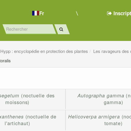
Fr
Inscrip
Hypp : encyclopédie en protection des plantes
Les ravageurs des 
toralis
 segetum
(noctuelle des
Autographa gamma
(n
moissons)
gamma)
xanthenes
(noctuelle de
Helicoverpa armigera
(noc
l'artichaut)
tomate)