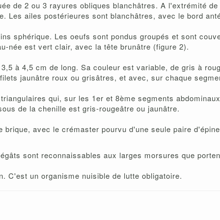
ée de 2 ou 3 rayures obliques blanchâtres. A l'extrémité de l'
e. Les ailes postérieures sont blanchâtres, avec le bord anté
ins sphérique. Les oeufs sont pondus groupés et sont couve
née est vert clair, avec la tête brunâtre (figure 2).
3,5 à 4,5 cm de long. Sa couleur est variable, de gris à rou
ilets jaunâtre roux ou grisâtres, et avec, sur chaque segmen
 triangulaires qui, sur les 1er et 8ème segments abdominaux
ous de la chenille est gris-rougeâtre ou jaunâtre.
e brique, avec le crémaster pourvu d'une seule paire d'épine
 dégâts sont reconnaissables aux larges morsures que portent 
. C'est un organisme nuisible de lutte obligatoire.