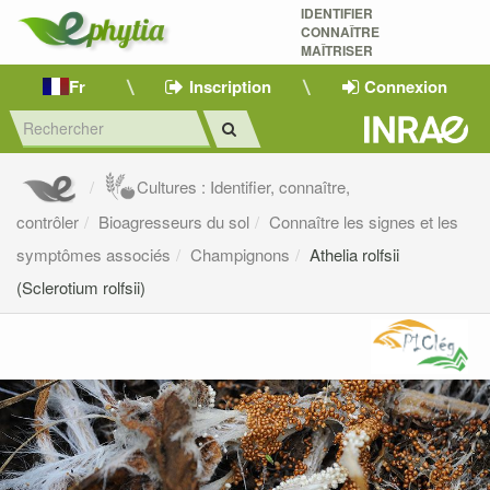
IDENTIFIER
CONNAÎTRE
MAÎTRISER 
Fr
Inscription
Connexion
Cultures : Identifier, connaître,
contrôler
Bioagresseurs du sol
Connaître les signes et les
symptômes associés
Champignons
Athelia rolfsii
(Sclerotium rolfsii)