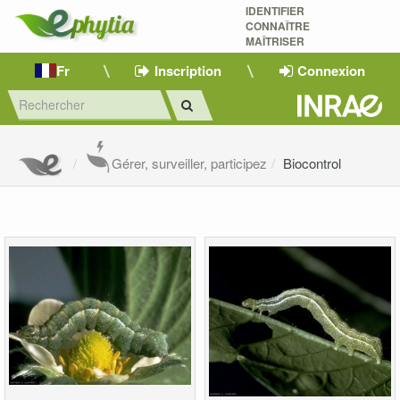
IDENTIFIER
CONNAÎTRE
MAÎTRISER 
Fr
Inscription
Connexion
Gérer, surveiller, participez
Biocontrol