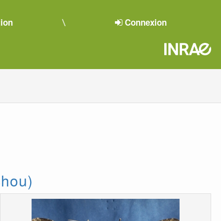
tion
Connexion
chou)