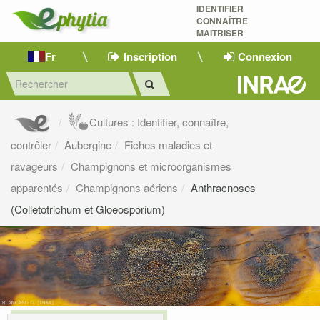
IDENTIFIER
CONNAÎTRE
MAÎTRISER 
Fr
Inscription
Connexion
Cultures : Identifier, connaître,
contrôler
Aubergine
Fiches maladies et
ravageurs
Champignons et microorganismes
apparentés
Champignons aériens
Anthracnoses
(Colletotrichum et Gloeosporium)