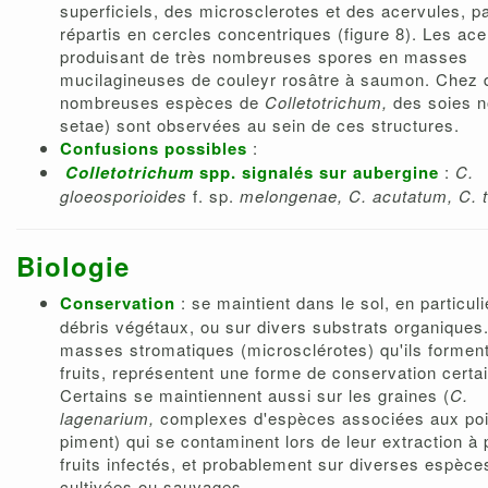
superficiels, des microsclerotes et des acervules, pa
répartis en cercles concentriques (figure 8). Les ac
produisant de très nombreuses spores en masses
mucilagineuses de couleyr rosâtre à saumon. Chez 
nombreuses espèces de
Colletotrichum,
des soies n
setae) sont observées au sein de ces structures.
Confusions possibles
:
Colletotrichum
spp. signalés sur aubergine
:
C.
gloeosporioides
f. sp.
melongenae, C. acutatum, C. 
Biologie
Conservation
: se maintient dans le sol, en particuli
débris végétaux, ou sur divers substrats organiques
masses stromatiques (microsclérotes) qu'ils forment
fruits, représentent une forme de conservation certa
Certains se maintiennent aussi sur les graines (
C.
lagenarium,
complexes d'espèces associées aux poi
piment) qui se contaminent lors de leur extraction à p
fruits infectés, et probablement sur diverses espèce
cultivées ou sauvages.