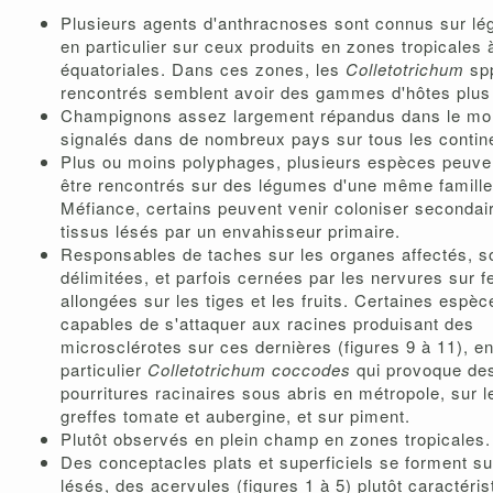
Plusieurs agents d'anthracnoses sont connus sur lé
en particulier sur ceux produits en zones tropicales 
équatoriales. Dans ces zones, les
Colletotrichum
sp
rencontrés semblent avoir des gammes d'hôtes plus 
Champignons assez largement répandus dans le mo
signalés dans de nombreux pays sur tous les contin
Plus ou moins polyphages, plusieurs espèces peuve
être rencontrés sur des légumes d'une même famille
Méfiance, certains peuvent venir coloniser seconda
tissus lésés par un envahisseur primaire.
Responsables de taches sur les organes affectés, s
délimitées, et parfois cernées par les nervures sur fe
allongées sur les tiges et les fruits. Certaines espè
capables de s'attaquer aux racines produisant des
microsclérotes sur ces dernières (figures 9 à 11), e
particulier
Colletotrichum coccodes
qui provoque de
pourritures racinaires sous abris en métropole, sur l
greffes tomate et aubergine, et sur piment.
Plutôt observés en plein champ en zones tropicales.
Des conceptacles plats et superficiels se forment su
lésés, des acervules (figures 1 à 5) plutôt caractéris