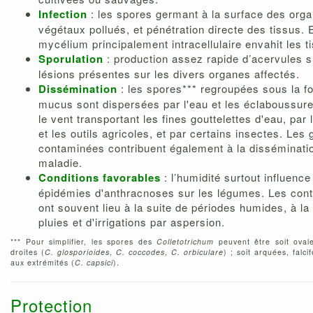
Infection
: les spores germant à la surface des org
végétaux pollués, et pénétration directe des tissus. 
mycélium principalement intracellulaire envahit les t
Sporulation
: production assez rapide d’acervules s
lésions présentes sur les divers organes affectés.
Dissémination
: les spores*** regroupées sous la f
mucus sont dispersées par l'eau et les éclaboussure
le vent transportant les fines gouttelettes d'eau, par 
et les outils agricoles, et par certains insectes. Les 
contaminées contribuent également à la disséminatio
maladie.
Conditions favorables
: l’humidité surtout influence
épidémies d'anthracnoses sur les légumes. Les con
ont souvent lieu à la suite de périodes humides, à la
pluies et d'irrigations par aspersion.
*** Pour simplifier, les spores des
Colletotrichum
peuvent être soit oval
droites (
C. glosporioides
,
C. coccodes
,
C. orbiculare
) ; soit arquées, falc
aux extrémités (
C. capsici
).
Protection