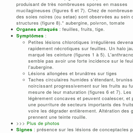
produisant de très nombreuses spores en masses
mucilagineuses (figures 6 et 7). Chez de nombreus
des soies noires (ou setae) sont observées au sein 
structures (figure 8).* aubergine, poivron, tomate
Organes attaqués
: feuilles, fruits, tige.
Symptômes
:
Petites lésions chlorotiques irrégulières deven
rapidement nécrotiques sur feuilles. Un halo ja
marqué les ceinture (figures 1 à 5). L'anthracn
semble pas avoir une forte incidence sur le feui
l'aubergine.
Lésions allongées et brunâtres sur tiges
Taches circulaires humides s'étendant, bruniss
noircissant progressivement sur les fruits au fu
mesure de leur maturation (figures 6 et 7). Les
légèrement concaves et peuvent coalescer, et
une pourriture de secteurs importants des fruits
voire les dégrader entièrement. Altération des 
prennent une teinte rouille.
>>>
Plus de photos
Signes
: présence sur les lésions de conceptacles p