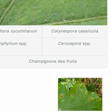
hora cucurbitarum
Corynespora cassiicola
mphylium
spp.
Cercospora
spp.
Champignons des fruits