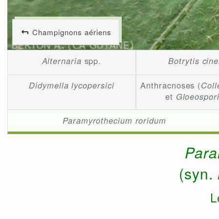
Champignons aériens
Alternaria
spp.
Botrytis cin
Didymella lycopersici
Anthracnoses (
Coll
et
Gloeospor
Paramyrothecium roridum
Para
(syn.
L