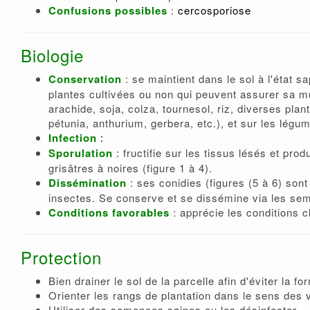
Confusions possibles
:
cercosporiose
Biologie
Conservation
: se maintient dans le sol à l'état 
plantes cultivées ou non qui peuvent assurer sa mul
arachide, soja, colza, tournesol, riz, diverses pla
pétunia, anthurium, gerbera, etc.), et sur les lé
Infection
:
Sporulation
: fructifie sur les tissus lésés et p
grisâtres à noires (figure 1 à 4).
Dissémination
: ses conidies (figures (5 à 6) son
insectes. Se conserve et se dissémine via les sem
Conditions favorables
: apprécie les conditions 
Protection
Bien drainer le sol de la parcelle afin d'éviter la f
Orienter les rangs de plantation dans le sens des 
Utiliser des semences saines ou les désinfecter.