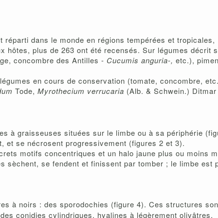
nt réparti dans le monde en régions tempérées et tropicales,
 hôtes, plus de 263 ont été recensés. Sur légumes décrit s
ge, concombre des Antilles -
Cucumis anguria-,
etc.), pimen
 légumes en cours de conservation (tomate, concombre, etc.
idum
Tode,
Myrothecium verrucaria
(Alb. & Schwein.) Ditmar
des à graisseuses situées sur le limbe ou à sa périphérie (fi
t, et se nécrosent progressivement (figures 2 et 3).
iscrets motifs concentriques et un halo jaune plus ou moins m
s sèchent, se fendent et finissent par tomber ; le limbe est 
res à noirs : des sporodochies (figure 4). Ces structures so
des conidies cylindriques, hyalines à légèrement olivâtres.