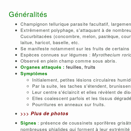
Généralités
Champignon tellurique parasite facultatif, largeme
Extrêmement polyphage, s'attaquant à de nombreux
Cucurbitacées (concombre, melon, pastèque, cour
laitue, haricot, baselle, etc.
Se manifeste notamment sur les fruits de certains
Espèces connues sur légumes :
Myrothecium ror
Observé en plein champ comme sous abris.
Organes attaqués :
feuilles, fruits
Symptômes
Initialement, petites lésions circulaires humi
Par la suite, les taches s'étendent, brunissen
Leur centre s'éclaircit et elles révèlent de d
Elles coalescent parfois et les tissus dégradé
Pourritures en anneaux sur fruits.
Plus de photos
>>>
Signes
: présence de coussinets sporifères grisât
nombreuses phialides qui forment à leur extrémité 