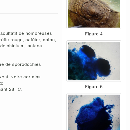
facultatif de nombreuses
Figure 4
èfle rouge, caféier, coton,
 delphinium, lantana,
rme de sporodochies
ent, voire certains
tc.
Figure 5
nant 28 °C.