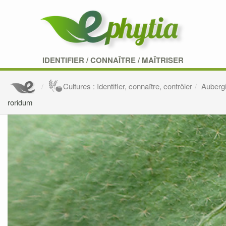
IDENTIFIER
/
CONNAÎTRE
/
MAÎTRISER
Cultures : Identifier, connaître, contrôler
Auberg
roridum