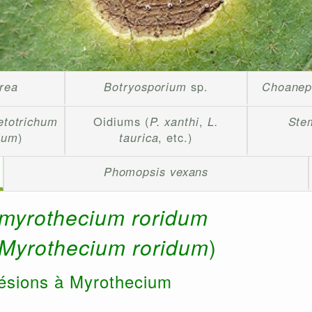
erea
Botryosporium
sp.
Choanep
etotrichum
Oidiums (
P. xanthi
,
L.
Ste
ium
)
taurica
, etc.)
Phomopsis vexans
myrothecium roridum
Myrothecium roridum
)
ésions à Myrothecium