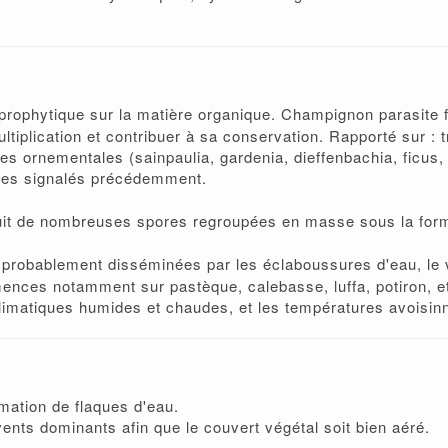
saprophytique sur la matière organique. Champignon parasite 
tiplication et contribuer à sa conservation. Rapporté sur : tr
ntes ornementales (sainpaulia, gardenia, dieffenbachia, ficus,
gumes signalés précédemment.
roduit de nombreuses spores regroupées en masse sous la fo
t probablement disséminées par les éclaboussures d'eau, le v
ences notamment sur pastèque, calebasse, luffa, potiron, e
climatiques humides et chaudes, et les températures avoisin
ormation de flaques d'eau.
vents dominants afin que le couvert végétal soit bien aéré.