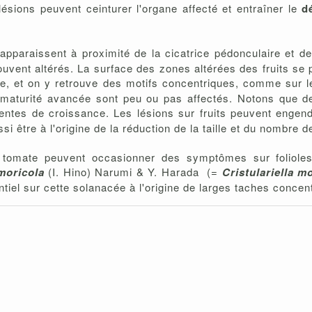
ésions peuvent ceinturer l'organe affecté et entraîner le
d
 apparaissent à proximité de la cicatrice pédonculaire et de
vent altérés. La surface des zones altérées des fruits se pl
ue, et on y retrouve des motifs concentriques, comme sur les
 maturité avancée sont peu ou pas affectés. Notons que d
fentes de croissance. Les lésions sur fruits peuvent engen
i être à l'origine de la réduction de la taille et du nombre de
a tomate peuvent occasionner des symptômes sur foliole
moricola
(I. Hino) Narumi & Y. Harada
(=
Cristulariella m
el sur cette solanacée à l'origine de larges taches concent