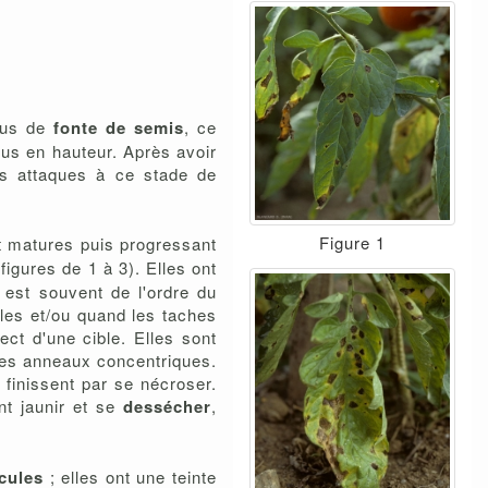
.
plus de
fonte de semis
, ce
plus en hauteur. Après avoir
es attaques à ce stade de
Figure 1
et matures puis progressant
figures de 1 à 3). Elles ont
 est souvent de l'ordre du
bles et/ou quand les taches
ect d'une cible. Elles sont
 des anneaux concentriques.
 finissent par se nécroser.
nt jaunir et se
dessécher
,
cules
; elles ont une teinte