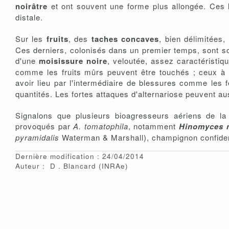
noirâtre
et ont souvent une forme plus allongée. Ces l
distale.
Sur les
fruits
, des
taches concaves
, bien délimitées,
Ces derniers, colonisés dans un premier temps, sont sou
d'une
moisissure noire
, veloutée, assez caractéristiq
comme les fruits mûrs peuvent être touchés ; ceux à
avoir lieu par l'intermédiaire de blessures comme les 
quantités. Les fortes attaques d'alternariose peuvent auss
Signalons que plusieurs bioagresseurs aériens de l
provoqués par
A. tomatophila
, notamment
Hinomyces 
pyramidalis
Waterman & Marshall), champignon confidenti
Dernière modification : 24/04/2014
Auteur :
D
Blancard
(INRAe)