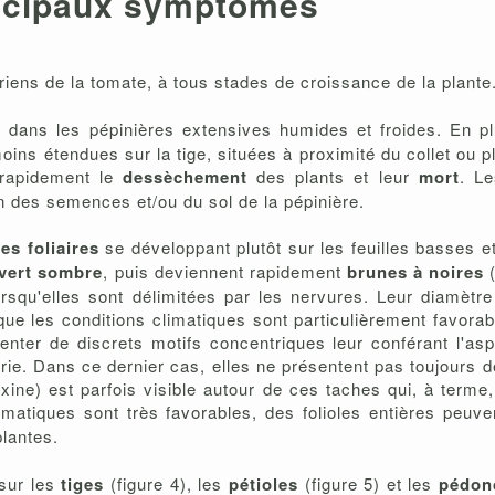
ncipaux symptômes
iens de la tomate, à tous stades de croissance de la plante
, dans les pépinières extensives humides et froides. En 
moins étendues sur la tige, situées à proximité du collet ou 
z rapidement le
dessèchement
des plants et leur
mort
. L
 des semences et/ou du sol de la pépinière.
es foliaires
se développant plutôt sur les feuilles basses 
vert sombre
, puis deviennent rapidement
brunes à noires
(
rsqu'elles sont délimitées par les nervures. Leur diamètre
sque les conditions climatiques sont particulièrement favora
enter de discrets motifs concentriques leur conférant l'asp
érie. Dans ce dernier cas, elles ne présentent pas toujours
xine) est parfois visible autour de ces taches qui, à terme,
matiques sont très favorables, des folioles entières peuve
lantes.
sur les
tiges
(figure 4), les
pétioles
(figure 5) et les
pédon