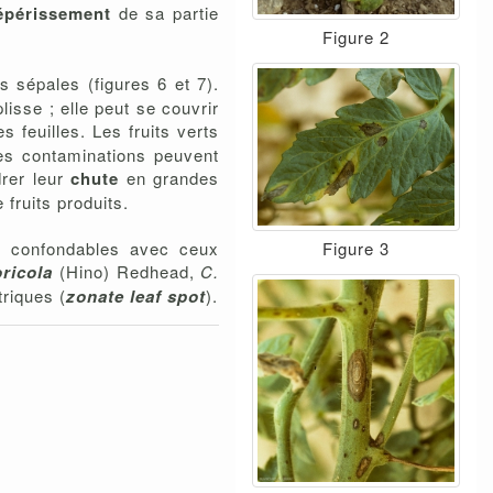
épérissement
de sa partie
Figure 2
s sépales (figures 6 et 7).
isse ; elle peut se couvrir
 feuilles. Les fruits verts
es contaminations peuvent
drer leur
chute
en grandes
 fruits produits.
Figure 3
s confondables avec ceux
oricola
(Hino) Redhead,
C.
riques (
zonate leaf spot
).