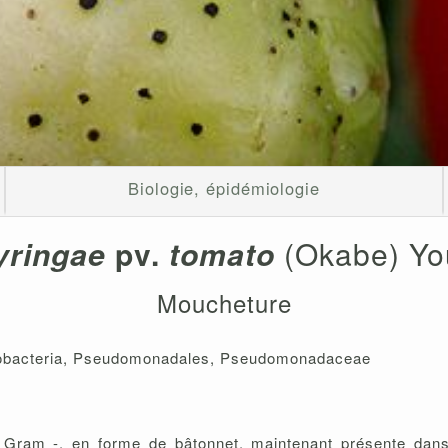
Biologie, épidémiologie
yringae
pv.
tomato
(Okabe) Yo
Moucheture
oteobacteria, Pseudomonadales, Pseudomonadaceae
 Gram -, en forme de bâtonnet, maintenant présente da