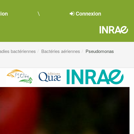
tion
Connexion
adies bactériennes
Bactéries aériennes
Pseudomonas