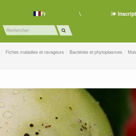
Fr
Inscrip
e
Fiches maladies et ravageurs
Bactéries et phytoplasmes
Mal