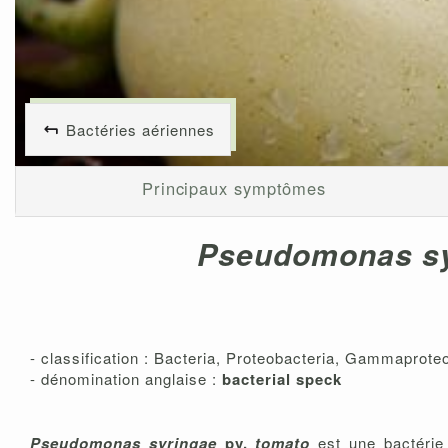
Bactéries aériennes
Principaux symptômes
Pseudomonas s
- classification : Bacteria, Proteobacteria, Gammapr
- dénomination anglaise :
bacterial speck
Pseudomonas syringae
pv.
tomato
est une bactérie