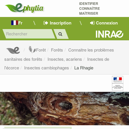
IDENTIFIER
CONNAÎTRE
MAÎTRISER 
Fr
Inscription
Connexion
Forêt
Forêts
Connaitre les problèmes
sanitaires des forêts
Insectes, acariens
Insectes de
l'écorce
Insectes cambiophages
La Rhagie