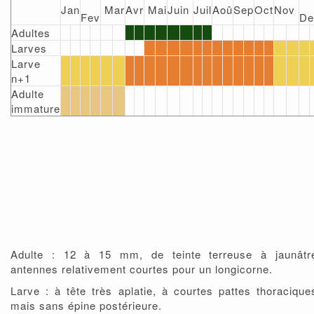
Jan
Mar
Avr
Mai
Juin
Juil
Aoû
Sep
Oct
Nov
Fev
De
Adultes
Larves
Larve
n+1
Adulte
immature
Adulte : 12 à 15 mm, de teinte terreuse à jaunâtr
antennes relativement courtes pour un longicorne.
Larve : à tête très aplatie, à courtes pattes thoracique
mais sans épine postérieure.