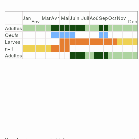
Jan
Mar
Avr
Mai
Juin
Juil
Aoû
Sep
Oct
Nov
Fev
Dec
Adultes
Oeufs
Larves
n+1
Adultes