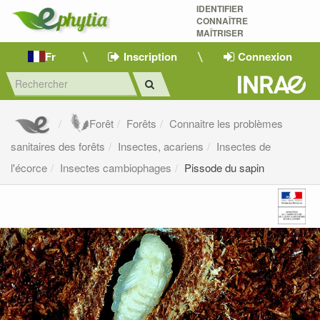
IDENTIFIER
CONNAÎTRE
MAÎTRISER 
Fr
Inscription
Connexion
Forêt
Forêts
Connaitre les problèmes
sanitaires des forêts
Insectes, acariens
Insectes de
l'écorce
Insectes cambiophages
Pissode du sapin