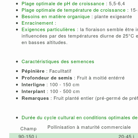
Plage optimale de pH de croissance
: 5,5-6,4
Plage optimale de température de croissance
: 15
Besoins en matière organique
: plante exigeante
Enracinement
:
Exigences particulières
: la floraison semble être 
influencées par des températures diurne de 25°C e
en basses altitudes.
Caractéristiques des semences
Pépinière
: Faculltatif
Profondeur de semis
: Fruit à moitié entérré
Interligne
: 100 - 150 cm
Interplant
: 100 - 500 cm
Remarques
: Fruit planté entier (pré-germé de pré
Durée du cycle cultural en conditions optimales d
Pollinisation à maturité commerciale
Champ
90-150 j
20-45 j