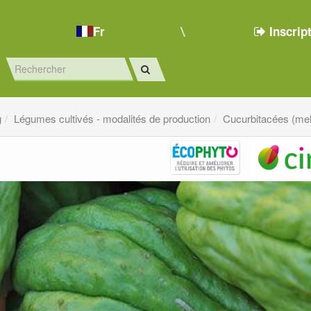
Fr
Inscrip
g
Légumes cultivés - modalités de production
Cucurbitacées (mel